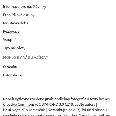
Informace pro návštěvníky
Prohlídkové okruhy
Návštěvní doba
Rezervace
Vstupné
Tipy na výlety
MOHLO BY VÁS ZAJÍMAT
O zámku
Fotogalerie
Není-li výslovně uvedeno jinak, podléhají fotografie a texty
licenci
Creative Commons
(CC BY-NC-ND 3.0 CZ) (Uveďte autora |
Neužívejte dílo komerčně | Nezasahujte do díla). Při užití obsahu
uvádějte odkaz na stránky www.npu.cz a „zdroj: Národní památkový