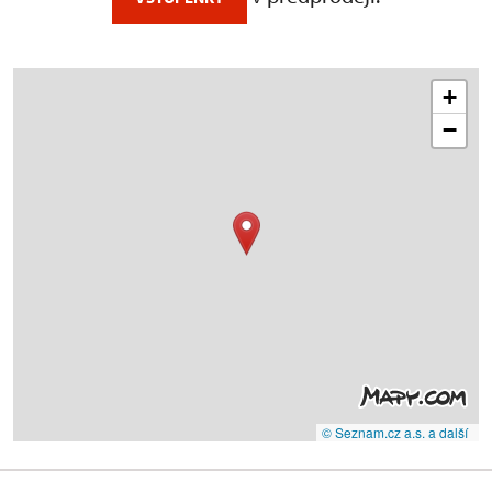
+
−
© Seznam.cz a.s. a další