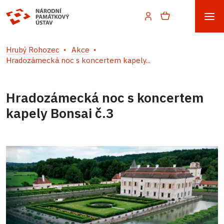
Hrubý Rohozec
Akce
Hradozámecká noc s koncertem kapely...
Hradozámecká noc s koncertem
kapely Bonsai č.3