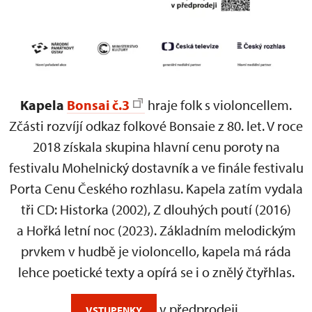
Kapela
Bonsai č.3
hraje folk s violoncellem.
Zčásti rozvíjí odkaz folkové Bonsaie z 80. let. V roce
2018 získala skupina hlavní cenu poroty na
festivalu Mohelnický dostavník a ve finále festivalu
Porta Cenu Českého rozhlasu. Kapela zatím vydala
tři CD: Historka (2002), Z dlouhých poutí (2016)
a Hořká letní noc (2023). Základním melodickým
prvkem v hudbě je violoncello, kapela má ráda
lehce poetické texty a opírá se i o znělý čtyřhlas.
v předprodeji.
VSTUPENKY