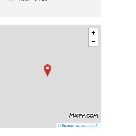
+
−
© Seznam.cz a.s. a další