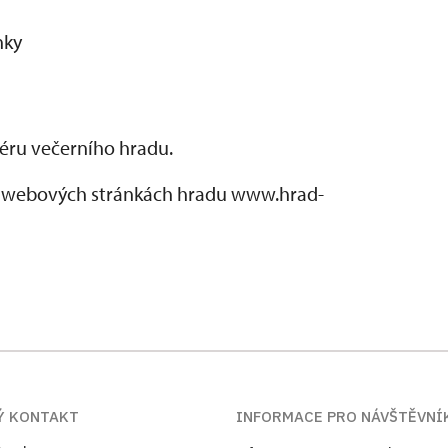
nky
féru večerního hradu.
a webových stránkách hradu www.hrad-
Ý KONTAKT
INFORMACE PRO NÁVŠTĚVN