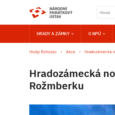
HRADY A ZÁMKY
O NPÚ
Hrubý Rohozec
Akce
Hradozámecká n
Hradozámecká no
Rožmberku