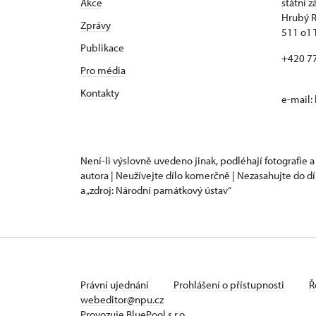
Akce
státní 
Hrubý 
Zprávy
511 o1 
Publikace
+420 7
Pro média
Kontakty
e-mail:
Není-li výslovně uvedeno jinak, podléhají fotografie a
autora | Neužívejte dílo komerčně | Nezasahujte do dí
a „zdroj: Národní památkový ústav“
Právní ujednání
Prohlášení o přístupnosti
Ř
webeditor@npu.cz
Provozuje BluePool s.r.o.