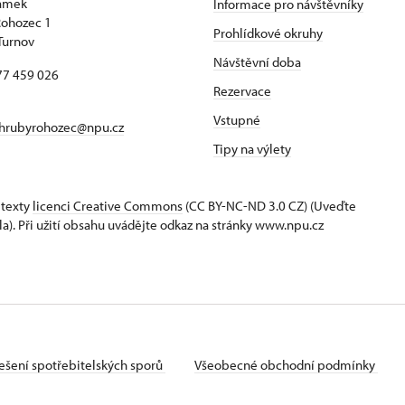
zámek
Informace pro návštěvníky
Rohozec 1
Prohlídkové okruhy
Turnov
Návštěvní doba
77 459 026
Rezervace
Vstupné
hrubyrohozec@npu.cz
Tipy na výlety
 texty
licenci Creative Commons
(CC BY-NC-ND 3.0 CZ) (Uveďte
la). Při užití obsahu uvádějte odkaz na stránky www.npu.cz
ešení spotřebitelských sporů
Všeobecné obchodní podmínky