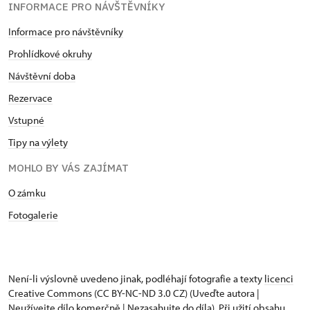
INFORMACE PRO NÁVŠTĚVNÍKY
Informace pro návštěvníky
Prohlídkové okruhy
Návštěvní doba
Rezervace
Vstupné
Tipy na výlety
MOHLO BY VÁS ZAJÍMAT
O zámku
Fotogalerie
Není-li výslovně uvedeno jinak, podléhají fotografie a texty
licenci
Creative Commons
(CC BY-NC-ND 3.0 CZ) (Uveďte autora |
Neužívejte dílo komerčně | Nezasahujte do díla). Při užití obsahu