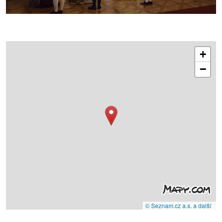
+
−
© Seznam.cz a.s. a další