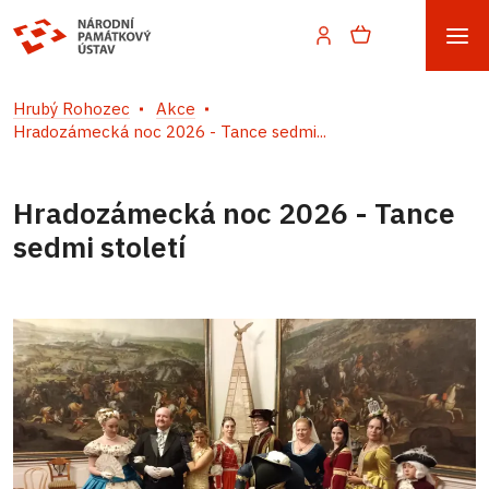
Hrubý Rohozec
Akce
Hradozámecká noc 2026 - Tance sedmi...
Hradozámecká noc 2026 - Tance
sedmi století