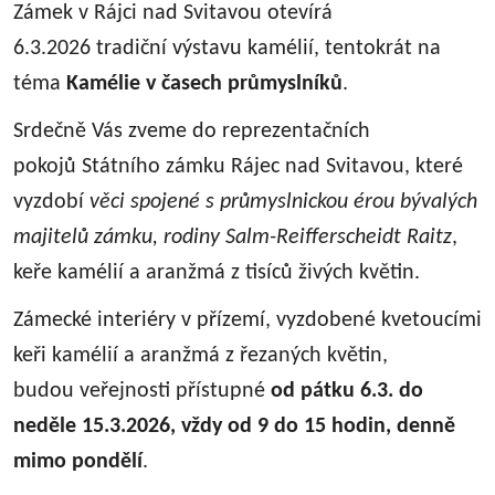
Zámek v Rájci nad Svitavou otevírá
6.3.2026 tradiční výstavu kamélií, tentokrát na
téma
Kamélie v časech průmyslníků
.
Srdečně Vás zveme do reprezentačních
pokojů Státního zámku Rájec nad Svitavou, které
vyzdobí
věci spojené s průmyslnickou érou bývalých
majitelů zámku, rodiny Salm-Reifferscheidt Raitz
,
keře kamélií a aranžmá z tisíců živých květin.
Zámecké interiéry v přízemí, vyzdobené kvetoucími
keři kamélií a aranžmá z řezaných květin,
budou veřejnosti přístupné
od pátku 6.3. do
neděle 15.3.2026, vždy od 9 do 15 hodin, denně
mimo pondělí
.