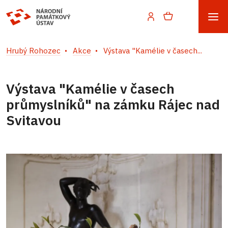
Hrubý Rohozec
Akce
Výstava "Kamélie v časech...
Výstava "Kamélie v časech
průmyslníků" na zámku Rájec nad
Svitavou