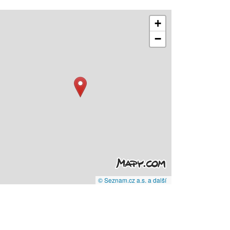
+
−
© Seznam.cz a.s. a další