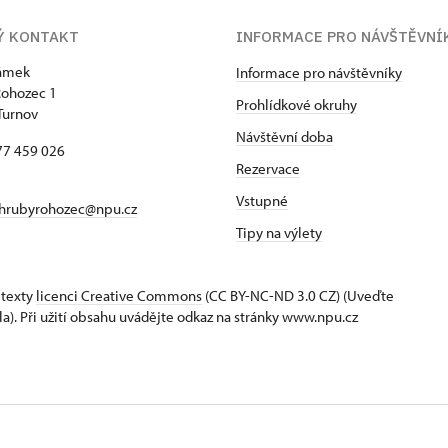
Ý KONTAKT
INFORMACE PRO NÁVŠTĚVN
zámek
Informace pro návštěvníky
Rohozec 1
Prohlídkové okruhy
Turnov
Návštěvní doba
77 459 026
Rezervace
Vstupné
hrubyrohozec@npu.cz
Tipy na výlety
 texty
licenci Creative Commons
(CC BY-NC-ND 3.0 CZ) (Uveďte
la). Při užití obsahu uvádějte odkaz na stránky www.npu.cz