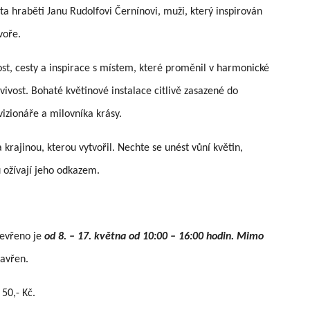
a hraběti Janu Rudolfovi Černínovi, muži, který inspirován
voře.
st, cesty a inspirace s místem, které proměnil v harmonické
avivost. Bohaté květinové instalace citlivě zasazené do
vizionáře a milovníka krásy.
krajinou, kterou vytvořil. Nechte se unést vůní květin,
 ožívají jeho odkazem.
tevřeno je
od 8. – 17. května od 10:00 – 16:00 hodin. Mimo
zavřen.
 50,- Kč.