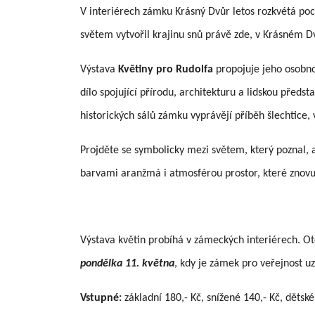
V interiérech zámku Krásný Dvůr letos rozkvétá poct
světem vytvořil krajinu snů právě zde, v Krásném D
Výstava
Květiny pro Rudolfa
propojuje jeho osobno
dílo spojující přírodu, architekturu a lidskou předst
historických sálů zámku vyprávějí příběh šlechtice, 
Projděte se symbolicky mezi světem, který poznal, a 
barvami aranžmá i atmosférou prostor, které znovu
Výstava květin probíhá v zámeckých interiérech. O
pondělka 11. května
, kdy je zámek pro veřejnost u
Vstupné:
základní 180,- Kč, snížené 140,- Kč, dětské