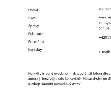
RYCHL
Domů
Akce
státní 
Hrubý 
Zprávy
511 o1 
Publikace
+420 7
Pro média
Kontakty
e-mail:
Není-li výslovně uvedeno jinak, podléhají fotografie a
autora | Neužívejte dílo komerčně | Nezasahujte do dí
a „zdroj: Národní památkový ústav“