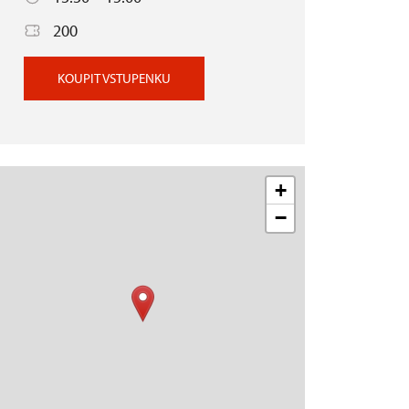
200
KOUPIT VSTUPENKU
+
−