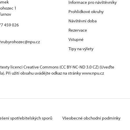
zámek
Informace pro návštěvníky
Rohozec 1
Prohlídkové okruhy
Turnov
Návštěvní doba
77 459 026
Rezervace
Vstupné
hrubyrohozec@npu.cz
Tipy na výlety
 texty
licenci Creative Commons
(CC BY-NC-ND 3.0 CZ) (Uveďte
la). Při užití obsahu uvádějte odkaz na stránky www.npu.cz
ešení spotřebitelských sporů
Všeobecné obchodní podmínky