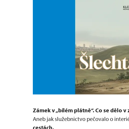
Zámek v „bílém plátně“.
Co se dělo v
Aneb jak služebnictvo pečovalo o interié
cestách.