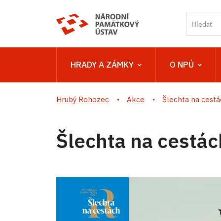
HRADY A ZÁMKY
O NPÚ
Hrubý Rohozec
Akce
Šlechta na cestá
Šlechta na cestác