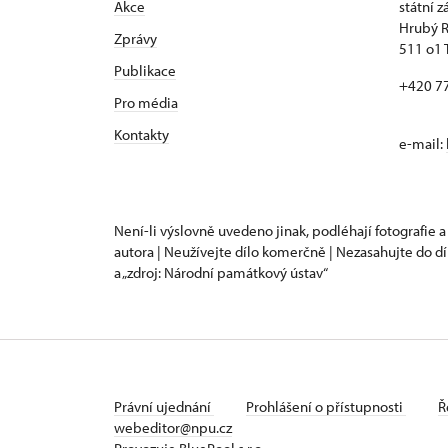
Akce
státní 
Hrubý 
Zprávy
511 o1 
Publikace
+420 7
Pro média
Kontakty
e-mail:
Není-li výslovně uvedeno jinak, podléhají fotografie a
autora | Neužívejte dílo komerčně | Nezasahujte do dí
a „zdroj: Národní památkový ústav“
Právní ujednání
Prohlášení o přístupnosti
Ř
webeditor@npu.cz