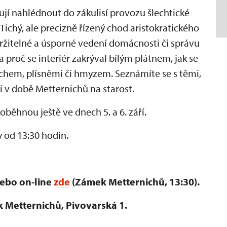
jí nahlédnout do zákulisí provozu šlechtické
Tichý, ale precizně řízený chod aristokratického
udržitelné a úsporné vedení domácnosti či správu
 proč se interiér zakrýval bílým plátnem, jak se
rachem, plísněmi či hmyzem. Seznámíte se s těmi,
i v době Metternichů na starost.
ěhnou ještě ve dnech 5. a 6. září.
 od 13:30 hodin.
nebo on-line
zde
(Zámek Metternichů, 13:30).
 Metternichů, Pivovarská 1.