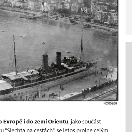
o Evropě i do zemí Orientu
, jako součást
"Šlechta na cestách", se letos prolne celým