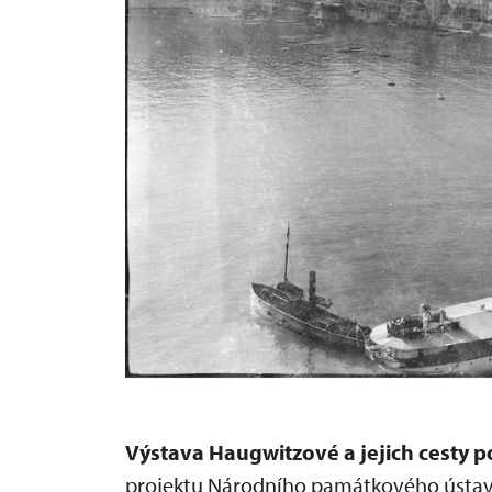
Výstava Haugwitzové a jejich cesty p
projektu Národního památkového ústavu 