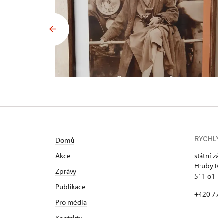
RYCHL
Domů
Akce
státní 
Hrubý 
Zprávy
511 o1 
Publikace
+420 7
Pro média
Kontakty