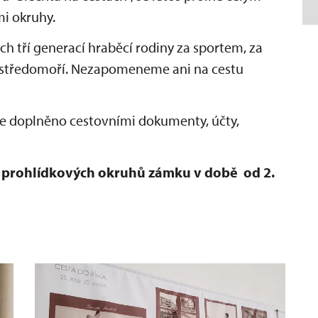
i okruhy.
h tří generací hraběcí rodiny za sportem, za
 středomoří. Nezapomeneme ani na cestu
de doplněno cestovními dokumenty, účty,
t prohlídkových okruhů zámku v době od 2.