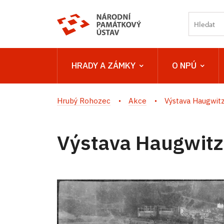
HRADY A ZÁMKY
O NPÚ
Hrubý Rohozec
Akce
Výstava Haugwit
Výstava Haugwitz