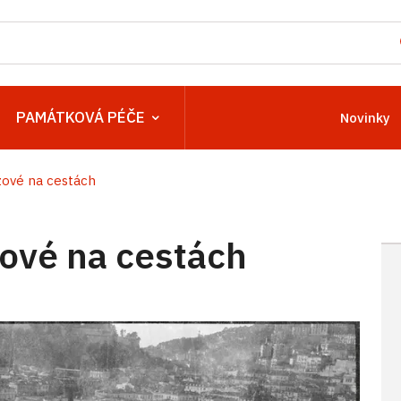
PAMÁTKOVÁ PÉČE
Novinky
zové na cestách
ové na cestách