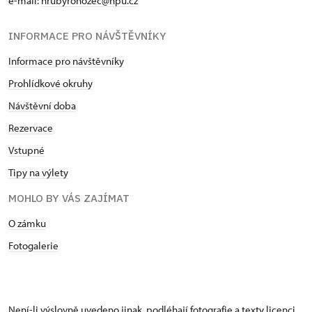
e-mail:
hrubyrohozec@npu.cz
INFORMACE PRO NÁVŠTĚVNÍKY
Informace pro návštěvníky
Prohlídkové okruhy
Návštěvní doba
Rezervace
Vstupné
Tipy na výlety
MOHLO BY VÁS ZAJÍMAT
O zámku
Fotogalerie
Není-li výslovně uvedeno jinak, podléhají fotografie a texty
licenci