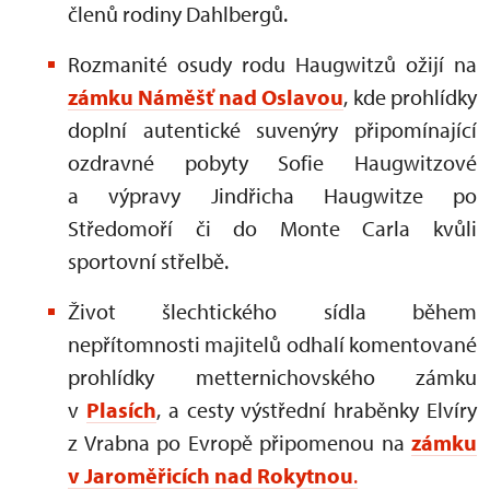
členů rodiny Dahlbergů.
Rozmanité osudy rodu Haugwitzů ožijí na
zámku Náměšť nad Oslavou
, kde prohlídky
doplní autentické suvenýry připomínající
ozdravné pobyty Sofie Haugwitzové
a výpravy Jindřicha Haugwitze po
Středomoří či do Monte Carla kvůli
sportovní střelbě.
Život šlechtického sídla během
nepřítomnosti majitelů odhalí komentované
prohlídky metternichovského zámku
v
Plasích
, a cesty výstřední hraběnky Elvíry
z Vrabna po Evropě připomenou na
zámku
v Jaroměřicích nad Rokytnou
.