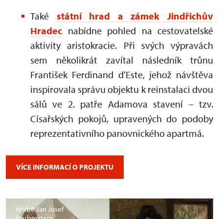
Také
státní hrad a zámek Jindřichův
Hradec
nabídne pohled na cestovatelské
aktivity aristokracie. Při svých výpravách
sem několikrát zavítal následník trůnu
František Ferdinand d’Este, jehož návštěva
inspirovala správu objektu k reinstalaci dvou
sálů ve 2. patře Adamova stavení – tzv.
Císařských pokojů, upravených do podoby
reprezentativního panovnického apartmá.
VÍCE INFORMACÍ O PROJEKTU
Hrabě Jan Josef
Herberstein