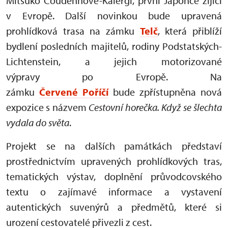
Mitsuko Coudenhove-Kalergi, první Japonce žijící
v Evropě. Další novinkou bude upravená
prohlídková trasa na zámku
Telč
, která přiblíží
bydlení posledních majitelů, rodiny Podstatských-
Lichtenstein, a jejich motorizované
výpravy po Evropě. Na
zámku
Červené Poříčí
bude zpřístupněna nová
expozice s názvem
Cestovní horečka. Když se šlechta
vydala do světa
.
Projekt se na dalších památkách představí
prostřednictvím upravených prohlídkových tras,
tematických výstav, doplnění průvodcovského
textu o zajímavé informace a vystavení
autentických suvenýrů a předmětů, které si
urození cestovatelé přivezli z cest.