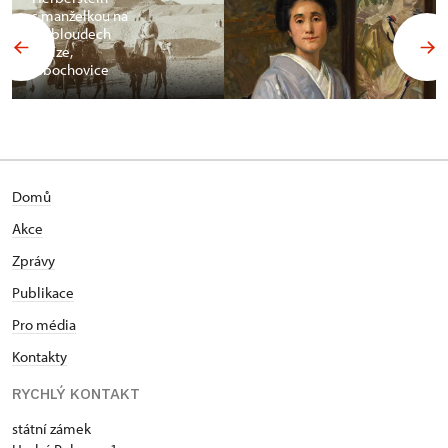
s manželkou na
velbloudech
v Gíze,
Libochovice
Domů
Akce
Zprávy
Publikace
Pro média
Kontakty
RYCHLÝ KONTAKT
státní zámek