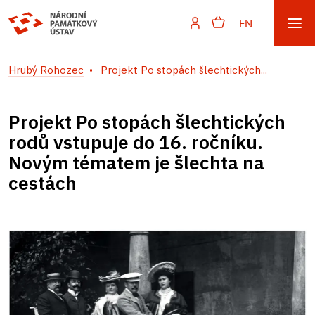
EN
Hrubý Rohozec
Projekt Po stopách šlechtických...
Projekt Po stopách šlechtických
rodů vstupuje do 16. ročníku.
Novým tématem je šlechta na
cestách