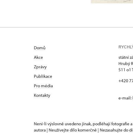
RYCHL
Domů
Akce
státní 
Hrubý 
Zprávy
511 o1 
Publikace
+420 7
Pro média
Kontakty
e-mail:
Není-li výslovně uvedeno jinak, podléhají fotografie a
autora | Neužívejte dílo komerčně | Nezasahujte do dí