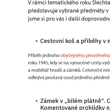
V rámci tematického roku Šlecht
představuje vybrané předměty v n
jsme si pro vás i další doprovodn
Cestovní koš a příběhy v
Příběh jednoho
obyčejného proutěného
roku 1945, kdy se na vynucené cesty vydá
a mobiliář hradů a zámků. Celoroční mi
odkrývá poutavý osud jediného předmětu,
Zámek v „bílém plátně“. C
Komentované prohlídky n