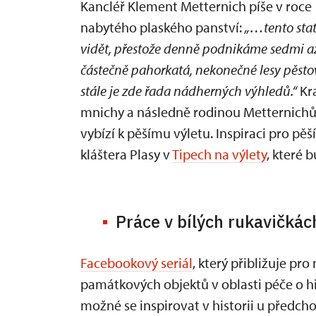
Kancléř Klement Metternich píše v roce
nabytého plaského panství:
„…tento stat
vidět, přestože denně podnikáme sedmi a
částečně pahorkatá, nekonečné lesy pěsto
stále je zde řada nádherných výhledů.“
Kra
mnichy a následně rodinou Metternichů
vybízí k pěšímu výletu. Inspiraci pro pě
kláštera Plasy v
Tipech na výlety
, které 
Práce v bílých rukavičkác
Facebookový seriál
, který přibližuje pr
památkových objektů v oblasti péče o hist
možné se inspirovat v historii u předch