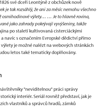
 1826 své dceři Leontýně z obchůzek nově
ek je tak rozsáhlý, že ani za měsíc nemohu všechno
ž osmihodinové výlety… … Je to hlavně rovina,
vané jako zahrady pokrývají vyvýšeniny, takže
jina po staletí kultivovaná cisterciáckými
 a navíc s označením Evropské dědictví přímo
ší výlety je možné nalézt na webových stránkách
budou letos také tematicky doplňovány.
h
o návštěvníky "neviditelnou" práci správy
orický interiér. Seriál rovněž představí, jak je
ozích vlastníků a správců hradů, zámků