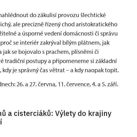
nahlédnout do zákulisí provozu šlechtické
ichý, ale precizně řízený chod aristokratického
držitelné a úsporné vedení domácnosti či správu
roč se interiér zakrýval bílým plátnem, jak
 a jak se bojovalo s prachem, plísněmi či
é tradiční postupy a připomeneme si základní
, kdy je správný čas větrat – a kdy naopak topit.
ch: 26. a 27. června, 11. července, 4. a 5. září.
ů a cisterciáků: Výlety do krajiny
í