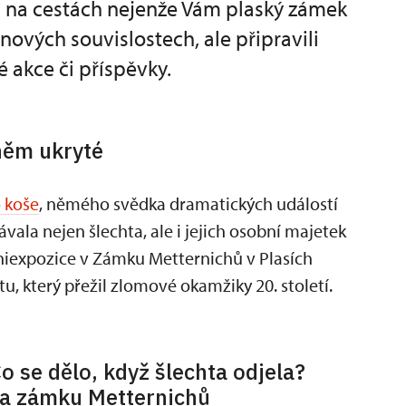
a na cestách nejenže Vám plaský zámek
ových souvislostech, ale připravili
é akce či příspěvky.
 něm ukryté
 koše
, němého svědka dramatických událostí
vala nejen šlechta, ale i jejich osobní majetek
niexpozice v Zámku Metternichů v Plasích
 který přežil zlomové okamžiky 20. století.
o se dělo, když šlechta odjela?
a zámku Metternichů