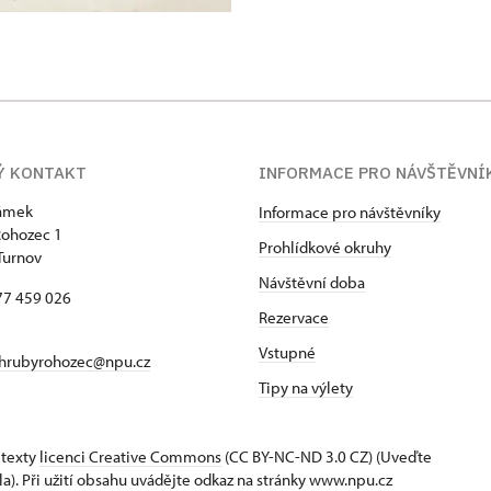
Ý KONTAKT
INFORMACE PRO NÁVŠTĚVN
zámek
Informace pro návštěvníky
Rohozec 1
Prohlídkové okruhy
Turnov
Návštěvní doba
77 459 026
Rezervace
Vstupné
hrubyrohozec@npu.cz
Tipy na výlety
 texty
licenci Creative Commons
(CC BY-NC-ND 3.0 CZ) (Uveďte
la). Při užití obsahu uvádějte odkaz na stránky www.npu.cz