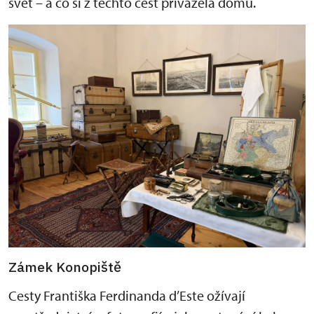
svět – a co si z těchto cest přivážela domů.
Zámek Konopiště
Cesty Františka Ferdinanda d’Este ožívají