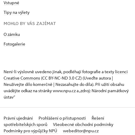
Vstupné
Tipy na výlety
MOHLO BY VÁS ZAJÍMAT
O zámku
Fotogalerie
Není-li výslovně uvedeno jinak, podléhají fotografie a texty
licenci
Creative Commons
(CC BY-NC-ND 3.0 CZ) (Uveďte autora |
Neužívejte dílo komerčně | Nezasahujte do díla). Při užití obsahu
uvádějte odkaz na stránky www.npu.cz a „zdroj: Národní památkový
ústav“
Právní ujednání
Prohlášení o přístupnosti
Řešení
spotřebitelských sporů
Všeobecné obchodní podmínky
Podmínky pro výpůjčky NPÚ
webeditor@npu.cz