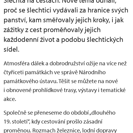
Šlechta na cestách. Nové téma odhalí,
proč se šlechtici vydávali za hranice svých
panství, kam směřovaly jejich kroky, i jak
zážitky z cest proměňovaly jejich
každodenní život a podobu šlechtických
sídel.
Atmosféra dálek a dobrodružství ožije na více než
čtyřiceti památkách ve správě Národního
památkového ústavu. Těšit se můžete na nové
i obnovené prohlídkové trasy, výstavy i tematické
akce.
Společně se přeneseme do období „dlouhého
19. století“, kdy cestování prošlo zásadní
proměnou. Rozmach železnice, lodní dopravy