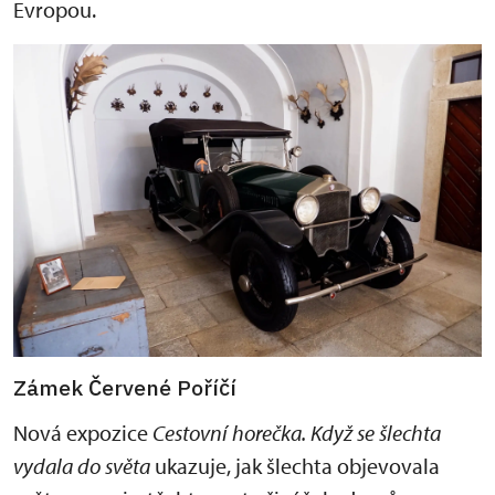
Evropou.
Zámek Červené Poříčí
Nová expozice
C
e
stovní horečka. Když se šlechta
vydala do světa
ukazuje, jak šlechta objevovala