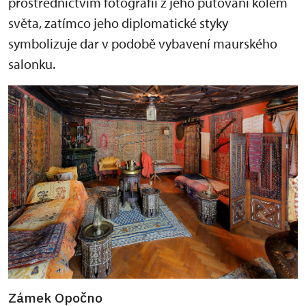
prostřednictvím fotografií z jeho putování kolem
světa, zatímco jeho diplomatické styky
symbolizuje dar v podobě vybavení maurského
salonku.
Zámek Opočno