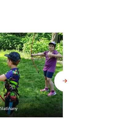
Slatiňany
Hra Poklad kralevice Václava n