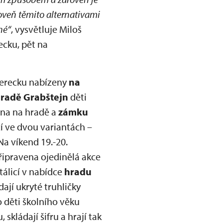
roveň těmito alternativami
hé“
, vysvětluje Miloš
ecku, pět na
berecku nabízeny
na
radě Grabštejn
děti
ena na hradě a
zámku
zí ve dvou variantách –
Na víkend 19.-20.
připravena ojedinělá akce
álicí v nabídce
hradu
ají ukryté truhličky
o děti školního věku
skládají šifru a hrají tak