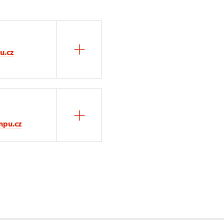
u.cz
npu.cz