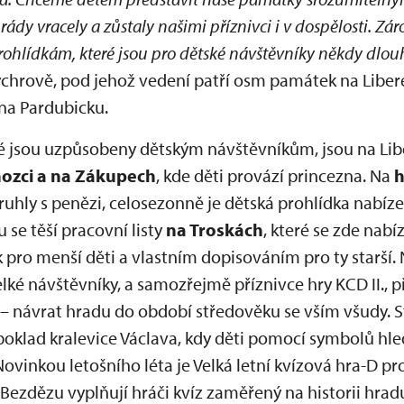
ády vracely a zůstaly našimi příznivci i v dospělosti. Zá
ohlídkám, které jsou pro dětské návštěvníky někdy dlou
ychrově, pod jehož vedení patří osm památek na Liber
 na Pardubicku.
ré jsou uzpůsobeny dětským návštěvníkům, jsou na Li
zci a na Zákupech
, kde děti provází princezna. Na
h
 truhly s penězi, celosezonně je dětská prohlídka nabíz
 se těší pracovní listy
na Troskách
, které se zde nabí
ro menší děti a vlastním dopisováním pro ty starší. 
elké návštěvníky, a samozřejmě příznivce hry KCD II., 
návrat hradu do období středověku se vším všudy. St
 poklad kralevice Václava, kdy děti pomocí symbolů hled
vinkou letošního léta je Velká letní kvízová hra-D pr
 Bezdězu vyplňují hráči kvíz zaměřený na historii hradu, 