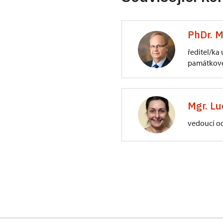
PhDr. M
ředitel/ka
památkové
ÚPS na Sychrově
3/, Sychrov 3
Mgr. Lu
vedoucí o
ÚPS na Sychrově
Zámecký park 1/,