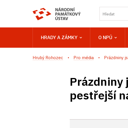
HRADY A ZÁMKY
O NPÚ
Hrubý Rohozec
Pro média
Prázdniny js
Prázdniny j
pestřejší 