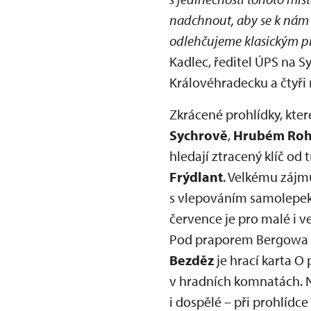
nadchnout, aby se k nám r
odlehčujeme klasickým pr
Kadlec, ředitel ÚPS na S
Královéhradecku a čtyři
Zkrácené prohlídky, kte
Sychrově
,
Hrubém Roho
hledají ztracený klíč od
Frýdlant
. Velkému zájmu
s vlepováním samolepek p
července je pro malé i v
Pod praporem Bergowa – 
Bezděz
je hrací karta O
v hradních komnatách. No
i dospělé – při prohlídce