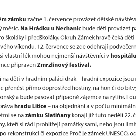
kém zámku
začne 1. července provázet dětské návštěv
lý měsíc.
Na Hrádku u Nechanic
bude děti provázet pa
 pro školáky i předškoláky. Okruh Zámek hravě čeká d
ového víkendu, 12. července se zde odehrají podvečer
si vlastní lék mohou nejmenší návštěvníci v
hospitál
ence připraven
Zmrzlinový festival.
 na děti v hradním paláci drak – hradní expozice jsou 
 přenést přímo doprostřed hostiny, na hon či do bitvy
llonský a bude pasovat případné zájemce na rytíře. Edu
správa
hradu
Litice
– na objednání a v počtu minimáln
ětmi se na
zámku Slatiňany
konají již tuto neděli 22.
y, kteří si rádi prohlížejí památky sami, nebo jsou lim
po rekonstrukci či expozice Proč je zámek UNESCO, od