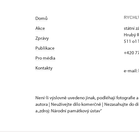
RYCHL
Domů
Akce
státní 
Hrubý 
Zprávy
511 o1 
Publikace
+420 7
Pro média
Kontakty
e-mail:
Není-li výslovně uvedeno jinak, podléhají fotografie a
autora | Neužívejte dílo komerčně | Nezasahujte do dí
a „zdroj: Národní památkový ústav“