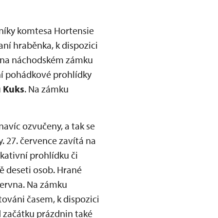
níky komtesa Hortensie
ní hraběnka, k dispozici
ěti na náchodském zámku
ní pohádkové prohlídky
u Kuks
. Na zámku
navíc ozvučeny, a tak se
. 27. července zavítá na
kativní prohlídku či
ě deseti osob. Hrané
 června. Na zámku
itováni časem, k dispozici
 začátku prázdnin také