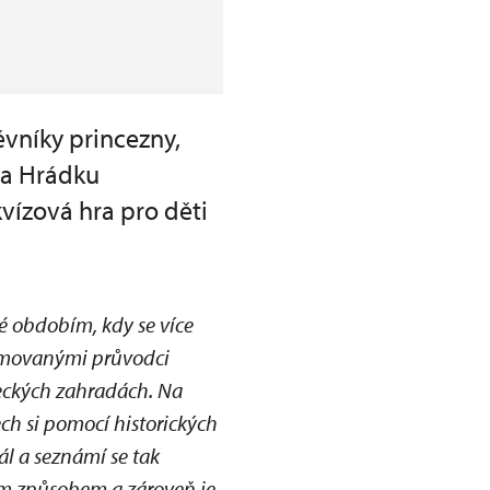
vníky princezny,
na Hrádku
vízová hra pro děti
é obdobím, kdy se více
ýmovanými průvodci
meckých zahradách. Na
ch si pomocí historických
ál a seznámí se tak
ým způsobem a zároveň je