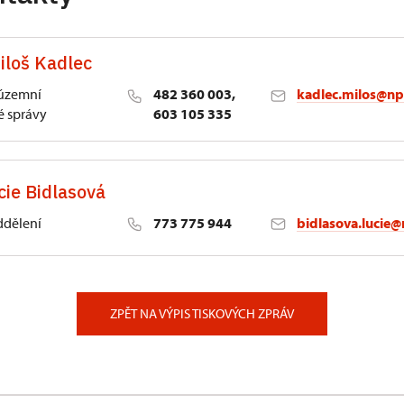
iloš Kadlec
 územní
482 360 003,
kadlec.milos@np
 správy
603 105 335
cie Bidlasová
ddělení
773 775 944
bidlasova.lucie@
 Slatiňany
ZPĚT NA VÝPIS TISKOVÝCH ZPRÁV