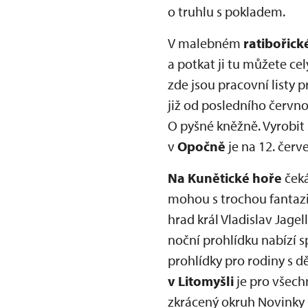
o truhlu s pokladem.
V malebném
ratibořic
a potkat ji tu můžete ce
zde jsou pracovní listy
již od posledního červn
O pyšné kněžně. Vyrobit 
v
Opočně
je na 12. červ
Na Kunětické hoře
čeká
mohou s trochou fantazie
hrad král Vladislav Jage
noční prohlídku nabízí 
prohlídky pro rodiny s d
v Litomyšli
je pro všechn
zkrácený okruh Novinky 