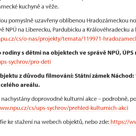
zámecké kuchyně a věže.
ou pomyslně uzavřeny oblíbenou Hradozámeckou nocí,
vě NPÚ na Liberecku, Pardubicku a Královéhradecku a
npu.cz/cs/o-nas/projekty/temata/119971-hradozamec
 rodiny s dětmi na objektech ve správě NPÚ, ÚPS 
ps-sychrov/pro-deti
ektu z důvodu filmování: Státní zámek Náchod: 18.
celého areálu.
 nachystány doprovodné kulturní akce – podrobně, po k
www.npu.cz/cs/ups-sychrov/prehled-kulturnich-akci
fie ke stažení na webech objektů, nebo zde:
https://w