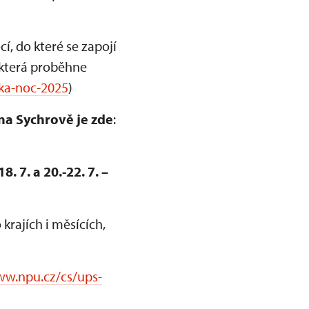
 do které se zapojí
 která proběhne
ka-noc-2025
)
na Sychrově je zde
:
 7. a 20.-22. 7. –
rajích i měsících,
ww.npu.cz/cs/ups-