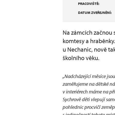
PRACOVIŠTĚ:
DATUM ZVEŘEJNĚNÍ:
Na zámcích začnou s
komtesy a hraběnky. 
u Nechanic, nově tak
školního věku.
„Nadcházející měsíce jso
zaměřujeme na dětské ná
v interiérech máme na př
Sychrově děti vlepují sam
pohlednic procvičí zeměpi
s jedinečností tohoto mí