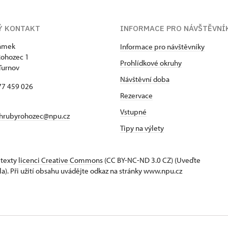
Ý KONTAKT
INFORMACE PRO NÁVŠTĚVN
zámek
Informace pro návštěvníky
Rohozec 1
Prohlídkové okruhy
Turnov
Návštěvní doba
77 459 026
Rezervace
Vstupné
hrubyrohozec@npu.cz
Tipy na výlety
 texty
licenci Creative Commons
(CC BY-NC-ND 3.0 CZ) (Uveďte
la). Při užití obsahu uvádějte odkaz na stránky www.npu.cz