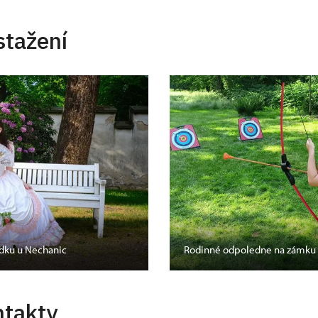
stažení
ádku u Nechanic
Rodinné odpoledne na zámku 
ntakty