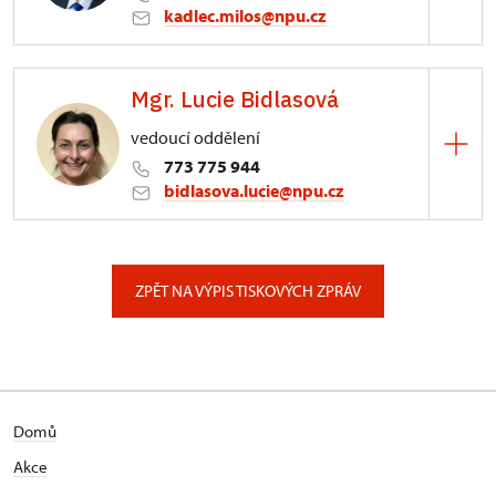
kadlec.milos@npu.cz
ÚPS na Sychrově
Mgr. Lucie Bidlasová
3/, Sychrov 3
vedoucí oddělení
773 775 944
bidlasova.lucie@npu.cz
ÚPS na Sychrově
Zámecký park 1/, Slatiňany
ZPĚT NA VÝPIS TISKOVÝCH ZPRÁV
Domů
Akce