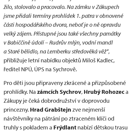
žilo, stolovalo a pracovalo. Na zámku v Zákupech
jsme přidali termíny prohlídek 1. patra v obnovené
části hospodářského dvora, neboť je o ně opravdu
velký zájem. Přístupné jsou také všechny památky
v Babiččině údolí – Rudrův mlýn, vodní mandl
a Staré bělidlo, na Lemberku středověká věž“
,
přibližuje letní nabídku objektů Miloš Kadlec,
ředitel NPÚ, ÚPS na Sychrově.
Pro děti jsou připraveny zkrácené a přizpůsobené
prohlídky. Na
zámcích Sychrov
,
Hrubý Rohozec
a
Zákupy je čeká dobrodružství v doprovodu
princezny.
Hrad Grabštejn
zve nejmenší
návštěvníky na pátrání po ztraceném klíči od
truhly s pokladem a
Frýdlant
nabízí dětskou trasu