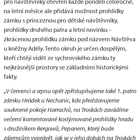
pro návštěvníky otevřen každé pondělí celoročně,
na letní měsíce ale přidává možnost prohlídky
zámku s princeznou pro dětské návštěvníky,
prohlídky druhého patra a letní novinku –
zkrácenou prohlídku zámku pod názvem Návštěva
u kněžny Adély. Tento okruh je určen dospělým,
kteří chtějí vidět ze sychrovského zámku ty
nejkrásnější prostory se základními historickými
fakty.
„
V červenci a srpnu opět zpřístupňujeme také 1. patro
zámku Hrádek u Nechanic, kde představujeme
soukromé pokoje Harrachů, na Troskách zavádíme
večerní komentované kostýmované prohlídky hradu
s družiníkem Bergowů, Pepanem, který bude
zájemcům vyprávět, jak se v jeho dobách na Troskách