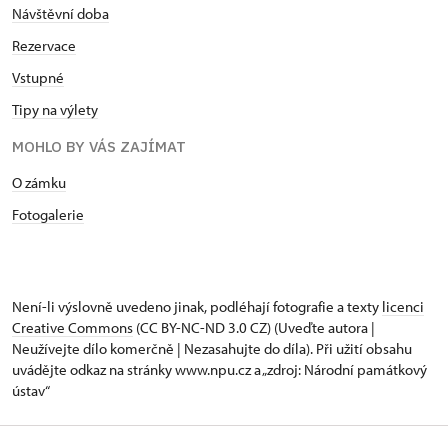
Návštěvní doba
Rezervace
Vstupné
Tipy na výlety
MOHLO BY VÁS ZAJÍMAT
O zámku
Fotogalerie
Není-li výslovně uvedeno jinak, podléhají fotografie a texty
licenci
Creative Commons
(CC BY-NC-ND 3.0 CZ) (Uveďte autora |
Neužívejte dílo komerčně | Nezasahujte do díla). Při užití obsahu
uvádějte odkaz na stránky www.npu.cz a „zdroj: Národní památkový
ústav“