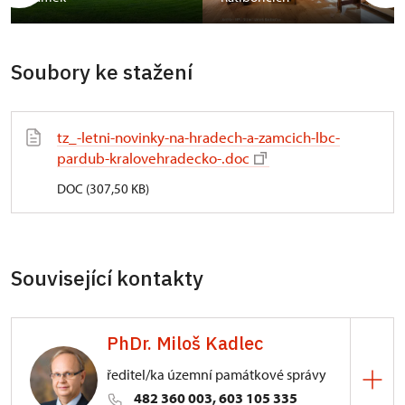
Soubory ke stažení
tz_-letni-novinky-na-hradech-a-zamcich-lbc-
pardub-kralovehradecko-.doc
DOC (307,50 KB)
Související kontakty
PhDr. Miloš Kadlec
ředitel/ka územní památkové správy
482 360 003, 603 105 335