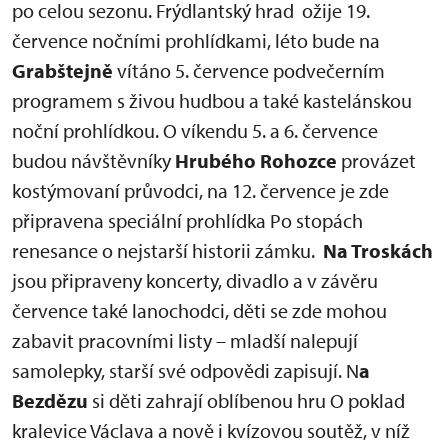
po celou sezonu. Frýdlantský hrad ožije 19.
července nočními prohlídkami, léto bude na
Grabštejně
vítáno 5. července podvečerním
programem s živou hudbou a také kastelánskou
noční prohlídkou. O víkendu 5. a 6. července
budou návštěvníky
Hrubého Rohozce
provázet
kostýmovaní průvodci, na 12. července je zde
připravena speciální prohlídka Po stopách
renesance o nejstarší historii zámku.
Na Troskách
jsou připraveny koncerty, divadlo a v závěru
července také lanochodci, děti se zde mohou
zabavit pracovními listy – mladší nalepují
samolepky, starší své odpovědi zapisují. N
a
Bezdězu
si děti zahrají oblíbenou hru O poklad
kralevice Václava a nově i kvízovou soutěž, v níž