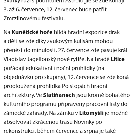
Svátky růží s podtitulem Astrologie se zde konají
3. až 6. července, 12. červenec bude patřit
Zmrzlinovému festivalu.
Na
Kunětické hoře
hlídá hradní expozice drak
a děti se zde díky zvukovým kulisám mohou
přenést do minulosti. 27. července zde pasuje král
Vladislav Jagellonský nové rytíře. Na hradě
Litice
pořádají edukativní i noční prohlídky (na
objednávku pro skupiny), 12. července se zde koná
prodloužená prohlídka Po stopách hradní
architektury. Ve
Slatiňanech
jsou kromě bohatého
kulturního programu připraveny pracovní listy do
zámecké zahrady. Na zámku v
Litomyšli
je možné
absolvovat zkrácenou trasu Novinky po
rekonstrukci, během července a srpna je také