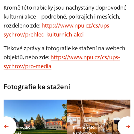
Kromě této nabídky jsou nachystány doprovodné
kulturní akce – podrobně, po krajích i měsících,
rozděleno zde:
https://www.npu.cz/cs/ups-
sychrov/prehled-kulturnich-akci
Tiskové zprávy a fotografie ke stažení na webech
objektů, nebo zde:
https://www.npu.cz/cs/ups-
sychrov/pro-media
Fotografie ke stažení
Sychrovský
Rudrův mlýn v
zámek
Ratibořicích