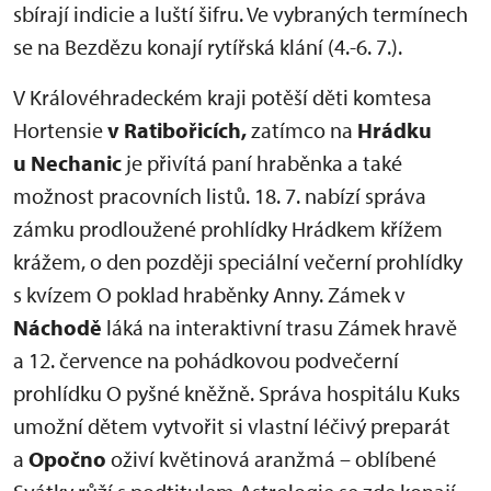
sbírají indicie a luští šifru. Ve vybraných termínech
se na Bezdězu konají rytířská klání (4.-6. 7.).
V Královéhradeckém kraji potěší děti komtesa
Hortensie
v Ratibořicích,
zatímco na
Hrádku
u Nechanic
je přivítá paní hraběnka a také
možnost pracovních listů. 18. 7. nabízí správa
zámku prodloužené prohlídky Hrádkem křížem
krážem, o den později speciální večerní prohlídky
s kvízem O poklad hraběnky Anny. Zámek v
Náchodě
láká na interaktivní trasu Zámek hravě
a 12. července na pohádkovou podvečerní
prohlídku O pyšné kněžně. Správa hospitálu Kuks
umožní dětem vytvořit si vlastní léčivý preparát
a
Opočno
oživí květinová aranžmá – oblíbené