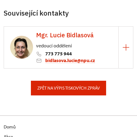
Související kontakty
Mgr. Lucie Bidlasová
vedoucí oddělení
773 775 944
bidlasova.lucie@npu.cz
ÚPS na Sychrově
Zámecký park 1/, Slatiňany
ZPĚT NA VÝPIS TISKOVÝCH ZPRÁV
Domů
Akce