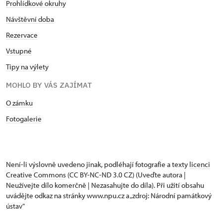
Prohlídkové okruhy
Návštěvní doba
Rezervace
Vstupné
Tipy na výlety
MOHLO BY VÁS ZAJÍMAT
O zámku
Fotogalerie
Není-li výslovně uvedeno jinak, podléhají fotografie a texty
licenci
Creative Commons
(CC BY-NC-ND 3.0 CZ) (Uveďte autora |
Neužívejte dílo komerčně | Nezasahujte do díla). Při užití obsahu
uvádějte odkaz na stránky www.npu.cz a „zdroj: Národní památkový
ústav“