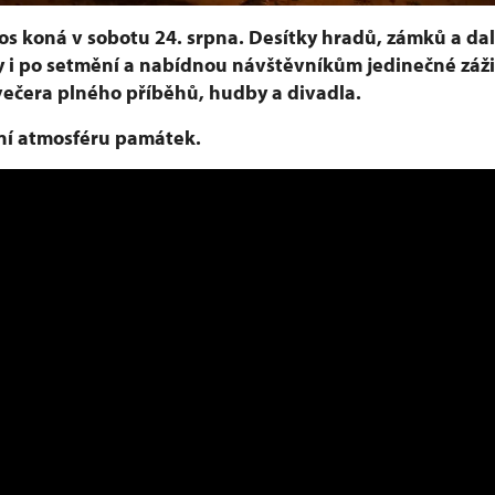
os koná v sobotu 24. srpna. Desítky hradů, zámků a da
 i po setmění a nabídnou návštěvníkům jedinečné záž
večera plného příběhů, hudby a divadla.
rní atmosféru památek.