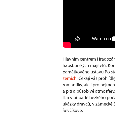
Hlavním centrem Hradozám
habsburských majitelů. Kon
památkového ústavu Po sto
zemích
. Čekají vás prohlíd
romantiky, ale i pro nejme
a pití a působivé atmosféry
II. a v případě hezkého po
ukázky dravců, v zámecké St
Ševčíkové.