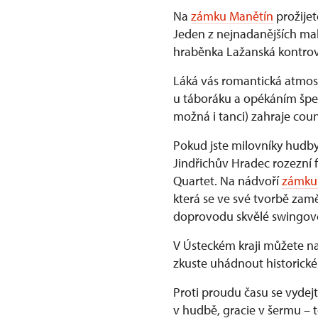
Na
zámku Manětín
prožijet
Jeden z nejnadanějších ma
hraběnka Lažanská kontrov
Láká vás romantická atmosf
u táboráku a opékáním šp
možná i tanci) zahraje cou
Pokud jste milovníky hudby
Jindřichův Hradec rozezní 
Quartet. Na nádvoří
zámku 
která se ve své tvorbě zaměř
doprovodu skvělé swingové 
V Ústeckém kraji můžete na
zkuste uhádnout historick
Proti proudu času se vydej
v hudbě, gracie v šermu – t