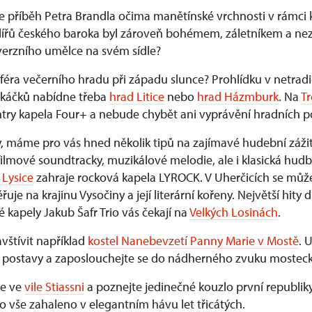
e příběh Petra Brandla očima manětínské vrchnosti v rámci
lířů českého baroka byl zároveň bohémem, záletníkem a nez
erzního umělce na svém sídle?
éra večerního hradu při západu slunce? Prohlídku v netrad
ekáčků nabídne třeba
hrad Litice
nebo
hrad Házmburk
. Na
T
ntry kapela Four+ a nebude chybět ani vyprávění hradních po
, máme pro vás hned několik tipů na zajímavé hudební záži
filmové soundtracky, muzikálové melodie, ale i klasická hud
Lysice
zahraje rocková kapela LYROCK. V Uherčicích se můžet
uje na krajinu Vysočiny a její literární kořeny. Největší hity
kapely Jakub Šafr Trio vás čekají na
Velkých Losinách
.
vštívit například
kostel Nanebevzetí Panny Marie v Mostě
. 
é postavy a zaposlouchejte se do nádherného zvuku mostec
te ve
vile Stiassni
a poznejte jedinečné kouzlo první republiky
o vše zahaleno v elegantním hávu let třicátých.