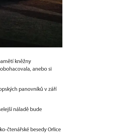
pamětí kněžny
 obohacovala, anebo si
pských panovníků v září
selejší náladě bude
ko-čtenářské besedy Orlice