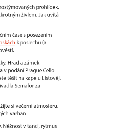
 kostýmovaných prohlídek.
krotným živlem. Jak uvítá
ičním čase s posezením
roskách
k poslechu (a
věstí.
tky. Hrad a zámek
ba v podání Prague Cello
e těšit na kapelu Listověj,
 divadla Semafor za
Užijte si večerní atmosféru,
kých varhan.
. Něžnost v tanci, rytmus