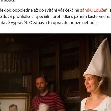
dek od odpoledne až do svítání vás čeká na
zámku Loučeň
:
oládová prohlídka či speciální prohlídka s panem kastelánem
utavě vyprávět. O zábavu tu opravdu nouze nebude.