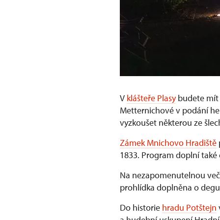
V
klášteře Plasy
budete mít 
Metternichové v podání her
vyzkoušet některou ze šlech
Zámek Mnichovo Hradiště
1833. Program doplní také
Na nezapomenutelnou večer
prohlídka doplněna o degu
Do historie
hradu Potštejn
a hudební uskupení Hradní 