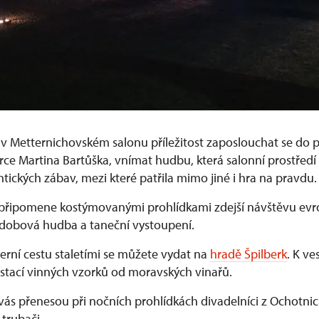
v Metternichovském salonu příležitost zaposlouchat se do 
ce Martina Bartůška, vnímat hudbu, která salonní prostředí
tických zábav, mezi které patřila mimo jiné i hra na pravdu.
připomene kostýmovanými prohlídkami zdejší návštěvu evro
 dobová hudba a taneční vystoupení.
ní cestu staletími se můžete vydat na
hradě Špilberk
. K ve
stací vinných vzorků od moravských vinařů.
vás přenesou při nočních prohlídkách divadelníci z Ochotnic
trubači.