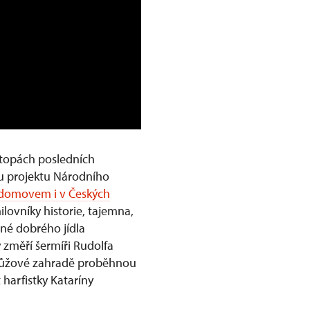
stopách posledních
ku projektu Národního
domovem i v Českých
ilovníky historie, tajemna,
lné dobrého jídla
y změří šermíři Rudolfa
V Růžové zahradě proběhnou
 harfistky Kataríny