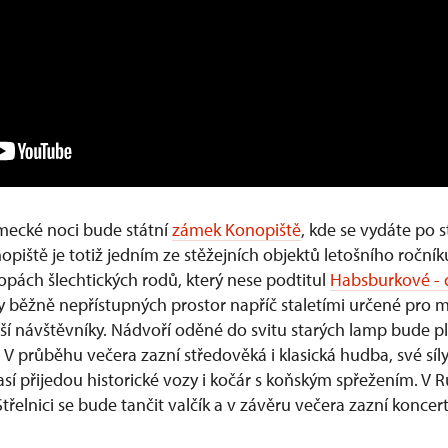
ecké noci bude státní
zámek Konopiště
, kde se vydáte po 
opiště je totiž jedním ze stěžejních objektů letošního roční
pách šlechtických rodů, který nese podtitul
Habsburkové - 
ky běžně nepřístupných prostor napříč staletími určené pro m
nší návštěvníky. Nádvoří oděné do svitu starých lamp bude p
. V průběhu večera zazní středověká i klasická hudba, své síl
časí přijedou historické vozy i kočár s koňským spřežením. 
řelnici se bude tančit valčík a v závěru večera zazní koncert