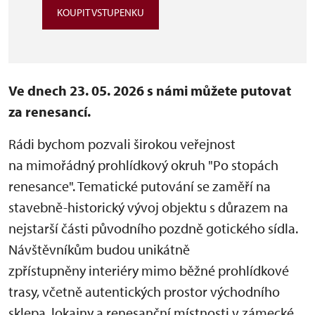
KOUPIT VSTUPENKU
Ve dnech 23. 05. 2026 s námi můžete putovat
za renesancí.
Rádi bychom pozvali širokou veřejnost
na mimořádný prohlídkový okruh "Po stopách
renesance". Tematické putování se zaměří na
stavebně-historický vývoj objektu s důrazem na
nejstarší části původního pozdně gotického sídla.
Návštěvníkům budou unikátně
zpřístupněny interiéry mimo běžné prohlídkové
trasy, včetně autentických prostor východního
sklepa, lokajny a renesanční místnosti v zámecké