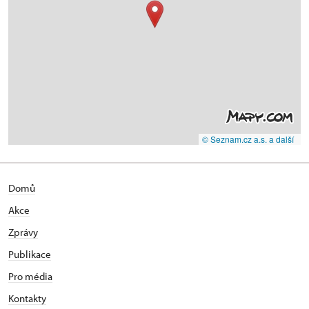
© Seznam.cz a.s. a další
Domů
Akce
Zprávy
Publikace
Pro média
Kontakty