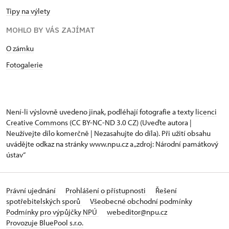
Tipy na výlety
MOHLO BY VÁS ZAJÍMAT
O zámku
Fotogalerie
Není-li výslovně uvedeno jinak, podléhají fotografie a texty
licenci
Creative Commons
(CC BY-NC-ND 3.0 CZ) (Uveďte autora |
Neužívejte dílo komerčně | Nezasahujte do díla). Při užití obsahu
uvádějte odkaz na stránky www.npu.cz a „zdroj: Národní památkový
ústav“
Právní ujednání
Prohlášení o přístupnosti
Řešení
spotřebitelských sporů
Všeobecné obchodní podmínky
Podmínky pro výpůjčky NPÚ
webeditor@npu.cz
Provozuje BluePool s.r.o.