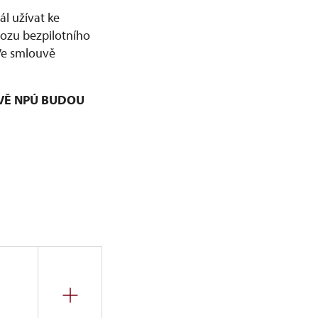
l užívat ke
vozu bezpilotního
 Ve smlouvě
VĚ NPÚ BUDOU