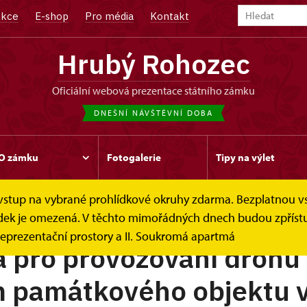
kce
E-shop
Pro média
Kontakt
Hrubý Rohozec
oficiální webová prezentace státního zámku
DNEŠNÍ NÁVŠTĚVNÍ DOBA
O zámku
Fotogalerie
Tipy na výlet
e vstup na vybrané prohlídkové okruhy zdarma. Bezplatnou v
Drony
hlídek je omezená. V těchto mimořádných dnech budou zpříst
eprezentační prostory a II. Soukromá apartmá
a pro provozování dronů
m památkového objektu 