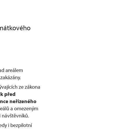
amátkového
nad areálem
zakázány.
ývajících ze zákona
ek před
nce neřízeného
 areálů a omezeným
 návštěvníků.
dy i bezpilotní