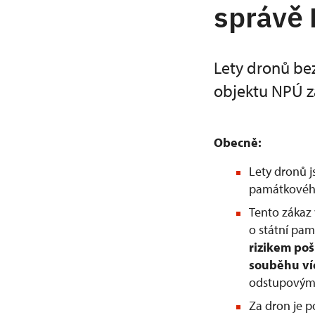
správě
Lety dronů be
objektu NPÚ z
Obecně:
Lety dronů 
památkového
Tento zákaz 
o státní pam
rizikem po
souběhu ví
odstupovým 
Za dron je 