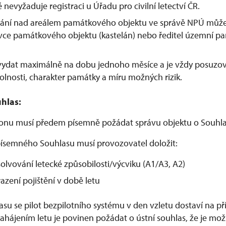
é nevyžaduje registraci u Úřadu pro civilní letectví ČR.
étání nad areálem památkového objektu ve správě NPÚ může
ávce památkového objektu (kastelán) nebo ředitel územní p
 vydat maximálně na dobu jednoho měsíce a je vždy posuzo
olnosti, charakter památky a míru možných rizik.
hlas:
ronu musí předem písemně požádat správu objektu o Souhla
ísemného Souhlasu musí provozovatel doložit:
olvování letecké způsobilosti/výcviku (A1/A3, A2)
azení pojištění v době letu
lasu se pilot bezpilotního systému v den vzletu dostaví na 
hájením letu je povinen požádat o ústní souhlas, že je možn