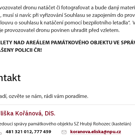
ozovatel dronu natáčet či fotografovat a bude daný materiá
musí si navíc při vyřizování Souhlasu se zapojením do pro
mlouvu o souhlasu k natáčení pomocí bezpilotního letadla“.
e provozovatel dronu povinen uhradit před vzletem.
LETY NAD AREÁLEM PAMÁTKOVÉHO OBJEKTU VE SPRÁ
ENY POLICII ČR!
ntakt
vadí, ozvěte se nám, rádi vám poradíme.
liška Kořánová, DiS.
edoucí správy památkového objektu SZ Hrubý Rohozec (kastelán)
481 321 012, 777 459
koranova.eliska@npu.cz