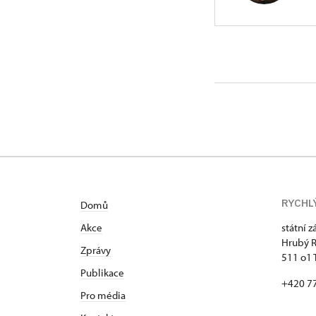
ÚPS na 
Hrubý Ro
Narozena v 
Hrubý Rohoz
– 2019 stud
a nepolychr
památkové s
vynikajícíc
RYCHL
Domů
Akce
státní 
Hrubý 
Zprávy
511 o1 
Publikace
+420 7
Pro média