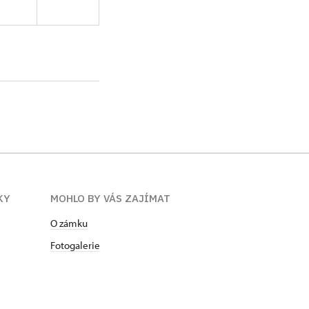
růvodce na zámku
rávy. V letech 2016
staurování nábytku
 na územní
c byla na základě
. 2021.
ÍKY
MOHLO BY VÁS ZAJÍMAT
O zámku
Fotogalerie