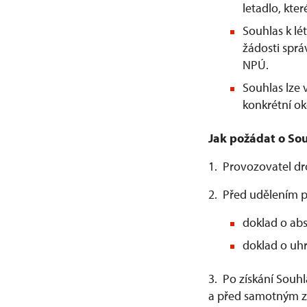
letadlo, kter
Souhlas k l
žádosti spr
NPÚ.
Souhlas lze
konkrétní ok
Jak požádat o Sou
1. Provozovatel d
2. Před udělením p
doklad o abs
doklad o uhr
3. Po získání Souh
a před samotným za