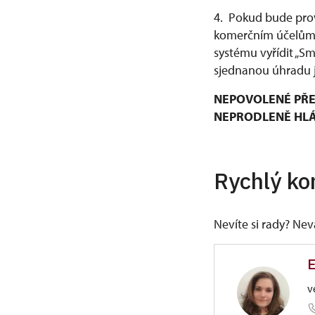
4. Pokud bude prov
komerčním účelům, 
systému vyřídit „S
sjednanou úhradu j
NEPOVOLENÉ PŘE
NEPRODLENĚ HLÁŠ
Rychlý ko
Nevíte si rady? Ne
E
v