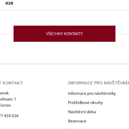
026
Sychrově
hozec 1/, Hrubý Rohozec 51101
VŠECHNY KONTAKTY
roce 1996 v Praze. Od roku 2012 pracovala jako sezónní p
ec, kde později nastoupila na pozici referenta majetkové sp
ovala na Vyšší odborné škole v Brně obor Konzervování a re
omované dřevořezby. Další pracovní zkušenosti získala také
právě Sychrov. Do pozice kastelána na zámku Hrubý Rohoze
h výsledků ve veřejném výběrovém řízení jmenována od 1. 10
Ý KONTAKT
INFORMACE PRO NÁVŠTĚVN
zámek
Informace pro návštěvníky
Rohozec 1
Prohlídkové okruhy
Turnov
Návštěvní doba
77 459 026
Rezervace