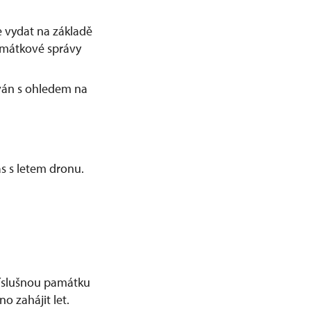
 vydat na základě
amátkové správy
ván s ohledem na
s s letem dronu.
příslušnou památku
o zahájit let.