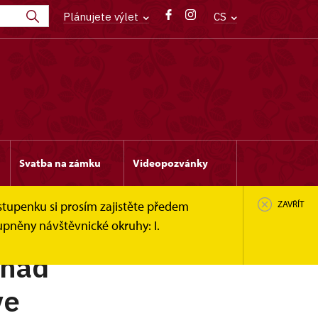
Plánujete výlet
CS
Svatba na zámku
Videopozvánky
stupenku si prosím zajistěte předem
ZAVŘÍT
upněny návštěvnické okruhy: I.
 nad
ve