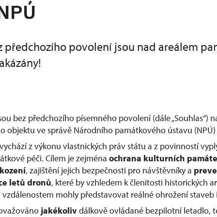
 NPÚ
z předchozího povolení jsou nad areálem p
akázány!
jsou bez předchozího písemného povolení (dále „Souhlas“) 
 objektu ve správě Národního památkového ústavu (NPÚ) 
vychází z výkonu vlastnických práv státu a z povinností vypl
átkové péči. Cílem je zejména
ochrana kulturních památ
škození
, zajištění jejich bezpečnosti pro návštěvníky a
preve
ce letů dronů
, které by vzhledem k členitosti historických
vzdálenostem mohly představovat reálné ohrožení staveb i
považováno
jakékoliv
dálkově ovládané bezpilotní letadlo, te