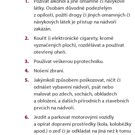
Požívat alkohol a jiné omamné či návykové
látky. Osobám důvodně podezřelým
z opilosti, požití drogy či jiných omamných či
návykových látek je přístup na nádvoří
zakázán.
Kouřit (i elektronické cigarety, kromě
vyznačených ploch), rozdělávat a používat
otevřený oheň.
Používat veškerou pyrotechniku.
Nošení zbraní.
Jakýmkoli způsobem poškozovat, ničit či
odnášet vybavení nádvoří, psát nebo
malovat po zdech, sochách, obkladech
a obložení, a dalších přírodních a stavebních
prvcích na nádvoří.
Jezdit a parkovat motorovými vozidly
a opírat dopravní prostředky (kola, koloběžky
apod.) o zeď či je odkládat na jiná než k tomu