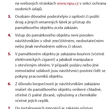
na webových stránkách
www.npu.cz
v sekci ochrana
osobních údajů.
Osobám důvodně podezřelým z opilosti či požití
drog a jiných omamných látek je přístup do
památkového objektu zcela zakázán.
Vstup do památkového objektu není povolen
návštěvníkům v silně znečištěném, nedostatečném
nebo jinak nevhodném oděvu či obuvi.
V památkovém objektu je zakázáno kouření (včetně
elektronických cigaret) a jakákoli manipulace
s otevřeným ohněm. V případě požáru nebo jiné
mimořádné události jsou návštěvníci povinni řídit se
pokyny pracovníků objektu.
Z důvodu bezpečnosti je návštěvníkům zakázáno
vnášet do památkového objektu veškeré chladné,
střelné či palné zbraně, výbušniny a chemikálie
včetně jejich replik.
Do instalovaných interiérů je zakázán přístup