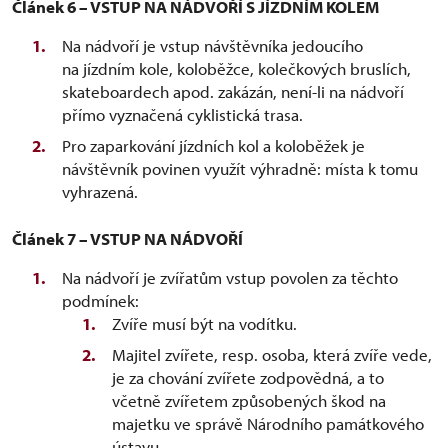
Článek 6 – VSTUP NA NÁDVOŘÍ S JÍZDNÍM KOLEM
Na nádvoří je vstup návštěvníka jedoucího
na jízdním kole, koloběžce, kolečkových bruslích,
skateboardech apod. zakázán, není-li na nádvoří
přímo vyznačená cyklistická trasa.
Pro zaparkování jízdních kol a koloběžek je
návštěvník povinen využít výhradně: místa k tomu
vyhrazená.
Článek 7 – VSTUP NA NÁDVOŘÍ
Na nádvoří je zvířatům vstup povolen za těchto
podmínek:
Zvíře musí být na vodítku.
Majitel zvířete, resp. osoba, která zvíře vede,
je za chování zvířete zodpovědná, a to
včetně zvířetem způsobených škod na
majetku ve správě Národního památkového
ústavu.