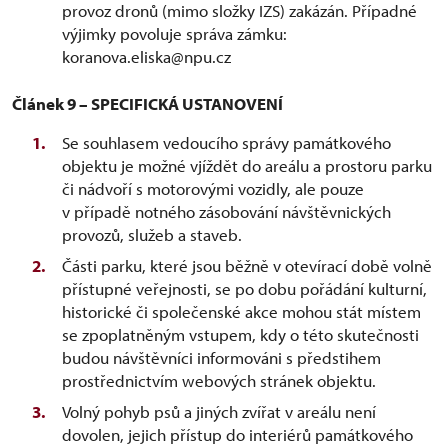
provoz dronů (mimo složky IZS) zakázán. Případné
výjimky povoluje správa zámku:
koranova.eliska@npu.cz
Článek 9 – SPECIFICKÁ USTANOVENÍ
Se souhlasem vedoucího správy památkového
objektu je možné vjíždět do areálu a prostoru parku
či nádvoří s motorovými vozidly, ale pouze
v případě notného zásobování návštěvnických
provozů, služeb a staveb.
Části parku, které jsou běžně v otevírací době volně
přístupné veřejnosti, se po dobu pořádání kulturní,
historické či společenské akce mohou stát místem
se zpoplatněným vstupem, kdy o této skutečnosti
budou návštěvníci informováni s předstihem
prostřednictvím webových stránek objektu.
Volný pohyb psů a jiných zvířat v areálu není
dovolen, jejich přístup do interiérů památkového