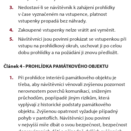
Nedostaví-li se návštěvník k zahájení prohlídky
v čase vyznačeném na vstupence, platnost
vstupenky propadá bez náhrady.
Zakoupené vstupenky nelze vrátit ani vyměnit.
Návštěvníci jsou povinni prokázat se vstupenkou při
vstupu na prohlídkový okruh, uschovat ji po celou
dobu prohlídky a na požádání ji znovu předložit.
Článek 4 - PROHLÍDKA PAMÁTKOVÉHO OBJEKTU
Při prohlídce interiérů památkového objektu je
třeba, aby návštěvníci věnovali zvýšenou pozornost
nerovnostem povrchů komunikací, sníženým
průchodům, popřípadě jiným rizikům, která
vyplývají z historické podstaty památkového
objektu. Zvýšenou opatrnost vyžaduje případný
pohyb v pantoflích. Návštěvníci jsou povinni
v nejvyšší míře dbát o svou bezpečnost, bezpečnost