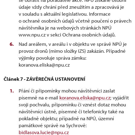
údaje vždy chrání před zneužitím a zpracovává je
v souladu s aktuální legislativou. Informace
o ochraně osobních údajů včetně poučení o právech
návštěvníka je na webových stránkách NPÚ
www.npu.cz v sekci Ochrana osobních údajů.
Nad areálem, v areálu i v objektu ve správě NPÚ je
provoz dronů (mimo složky IZS) zakázán. Případné
výjimky povoluje správa zámku:
koranova.eliska@npu.cz
Článek 7 - ZÁVĚREČNÁ USTANOVENÍ
Přání či připomínky mohou návštěvníci zaslat
písemně na e-mail
koranova.eliska@npu.cz
; vyjádřit
svoji pochvalu, připomínku či vznést dotaz mohou
návštěvníci ústně, písemně či telefonicky také na
pokladně objektu; případně na NPÚ, územní
památkové správě na Sychrově:
bidlasova.lucie@npu.cz