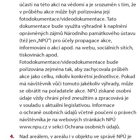
účastí na této akci na vědomí a je srozuměn s tím, že
v průběhu akce může být pořizována její
fotodokumentace/videodokumentace. Tato
dokumentace bude využita výhradně k naplnění
oprávněných zájmů Národního památkového ústavu
(též jen „NPÚ“) pro účely propagace akce,
informování o akci apod. na webu, sociálních sítích,
tiskovinách apod.
Fotodokumentace/videodokumentace bude
pořizována zejména tak, aby zachycovala průběh
akce jako celku, nikoliv konkrétní jednotlivce. Pokud
má návštěvník vůči tomuto jakékoliv výhrady, může
se obrátit na pořadatele akce. NPÚ získané osobní
údaje vždy chrání před zneužitím a zpracovává je
v souladu s aktuální legislativou. Informace
o ochraně osobních údajů včetně poučení o právech
návštěvníka je na webových stránkách NPÚ
www.npu.cz v sekci Ochrana osobních údajů.
Nad areálem, v areálu i v objektu ve správě NPÚ je