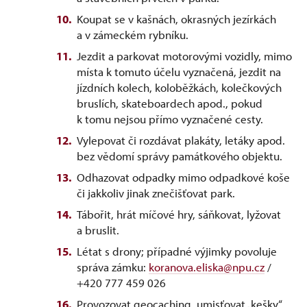
Koupat se v kašnách, okrasných jezírkách
a v zámeckém rybníku.
Jezdit a parkovat motorovými vozidly, mimo
místa k tomuto účelu vyznačená, jezdit na
jízdních kolech, koloběžkách, kolečkových
bruslích, skateboardech apod., pokud
k tomu nejsou přímo vyznačené cesty.
Vylepovat či rozdávat plakáty, letáky apod.
bez vědomí správy památkového objektu.
Odhazovat odpadky mimo odpadkové koše
či jakkoliv jinak znečišťovat park.
Tábořit, hrát míčové hry, sáňkovat, lyžovat
a bruslit.
Létat s drony; případné výjimky povoluje
správa zámku:
koranova.eliska@npu.cz
/
+420 777 459 026
Provozovat geocaching, umisťovat „kešky“