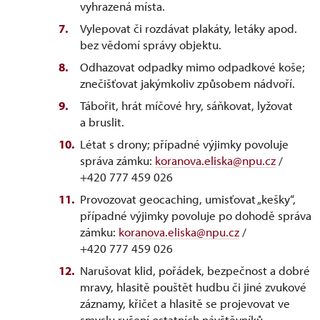
vyhrazená místa.
Vylepovat či rozdávat plakáty, letáky apod.
bez vědomí správy objektu.
Odhazovat odpadky mimo odpadkové koše;
znečišťovat jakýmkoliv způsobem nádvoří.
Tábořit, hrát míčové hry, sáňkovat, lyžovat
a bruslit.
Létat s drony; případné výjimky povoluje
správa zámku:
koranova.eliska@npu.cz
/
+420 777 459 026
Provozovat geocaching, umisťovat „kešky“,
případné výjimky povoluje po dohodě správa
zámku:
koranova.eliska@npu.cz
/
+420 777 459 026
Narušovat klid, pořádek, bezpečnost a dobré
mravy, hlasitě pouštět hudbu či jiné zvukové
záznamy, křičet a hlasitě se projevovat ve
smyslu rušení ostatních návštěvníků.