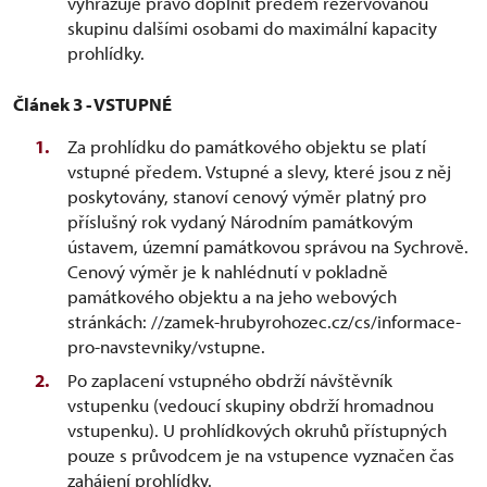
vyhrazuje právo doplnit předem rezervovanou
skupinu dalšími osobami do maximální kapacity
prohlídky.
Článek 3 - VSTUPNÉ
Za prohlídku do památkového objektu se platí
vstupné předem. Vstupné a slevy, které jsou z něj
poskytovány, stanoví cenový výměr platný pro
příslušný rok vydaný Národním památkovým
ústavem, územní památkovou správou na Sychrově.
Cenový výměr je k nahlédnutí v pokladně
památkového objektu a na jeho webových
stránkách: //zamek-hrubyrohozec.cz/cs/informace-
pro-navstevniky/vstupne.
Po zaplacení vstupného obdrží návštěvník
vstupenku (vedoucí skupiny obdrží hromadnou
vstupenku). U prohlídkových okruhů přístupných
pouze s průvodcem je na vstupence vyznačen čas
zahájení prohlídky.