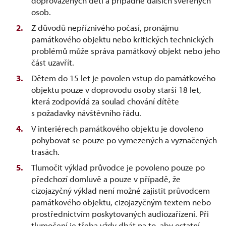
doprovázených dětí a případně dalších svěřených
osob.
Z důvodů nepříznivého počasí, pronájmu
památkového objektu nebo kritických technických
problémů může správa památkový objekt nebo jeho
část uzavřít.
Dětem do 15 let je povolen vstup do památkového
objektu pouze v doprovodu osoby starší 18 let,
která zodpovídá za soulad chování dítěte
s požadavky návštěvního řádu.
V interiérech památkového objektu je dovoleno
pohybovat se pouze po vymezených a vyznačených
trasách.
Tlumočit výklad průvodce je povoleno pouze po
předchozí domluvě a pouze v případě, že
cizojazyčný výklad není možné zajistit průvodcem
památkového objektu, cizojazyčným textem nebo
prostřednictvím poskytovaných audiozařízení. Při
tlumočení je třeba vždy dbát na to, aby ostatní