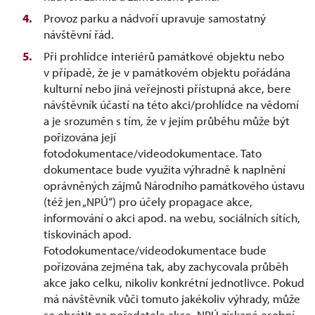
Provoz parku a nádvoří upravuje samostatný
návštěvní řád.
Při prohlídce interiérů památkové objektu nebo
v případě, že je v památkovém objektu pořádána
kulturní nebo jiná veřejnosti přístupná akce, bere
návštěvník účastí na této akci/prohlídce na vědomí
a je srozuměn s tím, že v jejím průběhu může být
pořizována její
fotodokumentace/videodokumentace. Tato
dokumentace bude využita výhradně k naplnění
oprávněných zájmů Národního památkového ústavu
(též jen „NPÚ“) pro účely propagace akce,
informování o akci apod. na webu, sociálních sítích,
tiskovinách apod.
Fotodokumentace/videodokumentace bude
pořizována zejména tak, aby zachycovala průběh
akce jako celku, nikoliv konkrétní jednotlivce. Pokud
má návštěvník vůči tomuto jakékoliv výhrady, může
se obrátit na pořadatele akce. NPÚ získané osobní