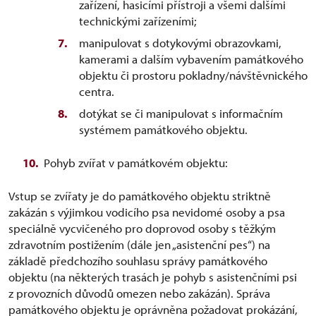
zařízení, hasicími přístroji a všemi dalšími
technickými zařízeními;
manipulovat s dotykovými obrazovkami,
kamerami a dalším vybavením památkového
objektu či prostoru pokladny/návštěvnického
centra.
dotýkat se či manipulovat s informačním
systémem památkového objektu.
Pohyb zvířat v památkovém objektu:
Vstup se zvířaty je do památkového objektu striktně
zakázán s výjimkou vodicího psa nevidomé osoby a psa
speciálně vycvičeného pro doprovod osoby s těžkým
zdravotním postižením (dále jen „asistenční pes“) na
základě předchozího souhlasu správy památkového
objektu (na některých trasách je pohyb s asistenčními psi
z provozních důvodů omezen nebo zakázán). Správa
památkového objektu je oprávněna požadovat prokázání,