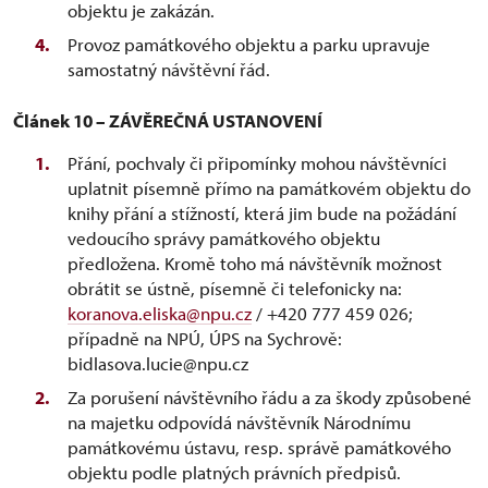
objektu je zakázán.
Provoz památkového objektu a parku upravuje
samostatný návštěvní řád.
Článek 10 – ZÁVĚREČNÁ USTANOVENÍ
Přání, pochvaly či připomínky mohou návštěvníci
uplatnit písemně přímo na památkovém objektu do
knihy přání a stížností, která jim bude na požádání
vedoucího správy památkového objektu
předložena. Kromě toho má návštěvník možnost
obrátit se ústně, písemně či telefonicky na:
koranova.eliska@npu.cz
/ +420 777 459 026;
případně na NPÚ, ÚPS na Sychrově:
bidlasova.lucie@npu.cz
Za porušení návštěvního řádu a za škody způsobené
na majetku odpovídá návštěvník Národnímu
památkovému ústavu, resp. správě památkového
objektu podle platných právních předpisů.