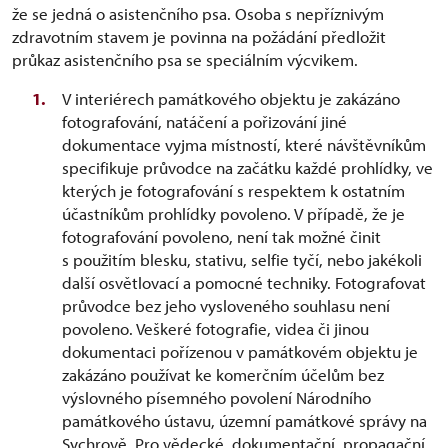
že se jedná o asistenčního psa. Osoba s nepříznivým
zdravotním stavem je povinna na požádání předložit
průkaz asistenčního psa se speciálním výcvikem.
V interiérech památkového objektu je zakázáno
fotografování, natáčení a pořizování jiné
dokumentace vyjma místností, které návštěvníkům
specifikuje průvodce na začátku každé prohlídky, ve
kterých je fotografování s respektem k ostatním
účastníkům prohlídky povoleno. V případě, že je
fotografování povoleno, není tak možné činit
s použitím blesku, stativu, selfie tyčí, nebo jakékoli
další osvětlovací a pomocné techniky. Fotografovat
průvodce bez jeho vysloveného souhlasu není
povoleno. Veškeré fotografie, videa či jinou
dokumentaci pořízenou v památkovém objektu je
zakázáno používat ke komerčním účelům bez
výslovného písemného povolení Národního
památkového ústavu, územní památkové správy na
Sychrově. Pro vědecké, dokumentační, propagační