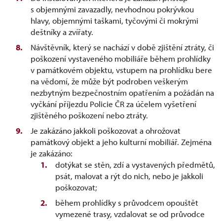
s objemnými zavazadly, nevhodnou pokrývkou
hlavy, objemnými taškami, tyčovými či mokrými
deštníky a zvířaty.
Návštěvník, který se nachází v době zjištění ztráty, či
poškození vystaveného mobiliáře během prohlídky
v památkovém objektu, vstupem na prohlídku bere
na vědomí, že může být podroben veškerým
nezbytným bezpečnostním opatřením a požádán na
vyčkání příjezdu Policie ČR za účelem vyšetření
zjištěného poškození nebo ztráty.
Je zakázáno jakkoli poškozovat a ohrožovat
památkový objekt a jeho kulturní mobiliář. Zejména
je zakázáno:
dotýkat se stěn, zdí a vystavených předmětů,
psát, malovat a rýt do nich, nebo je jakkoli
poškozovat;
během prohlídky s průvodcem opouštět
vymezené trasy, vzdalovat se od průvodce