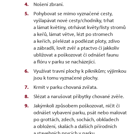
Nošení zbraní.
Pohybovat se mimo vyznačené cesty,
vyšlapávat nové cesty/chodníky, trhat
a lámat květiny, otrhávat květy/listy stromů
a keřů, lámat větve, lézt po stromech
a keřích, přelézat a podlézat ploty, zdivo
a zábradlí, lovit zvěř a ptactvo či jakkoliv
ubližovat a poškozovat či odnášet faunu
a flóru v parku se nacházející.
Využívat travní plochy k piknikům; výjimkou
jsou k tomu vyznačené plochy.
Krmit v parku chovaná zvířata.
Slézat a narušovat příbytky chované zvěře.
Jakýmkoli způsobem poškozovat, ničit či
odnášet vybavení parku, psát nebo malovat
po grottách, zdech, sochách, obkladech
a obložení, skalách a dalších přírodních
a stavebních prvcích v parku.