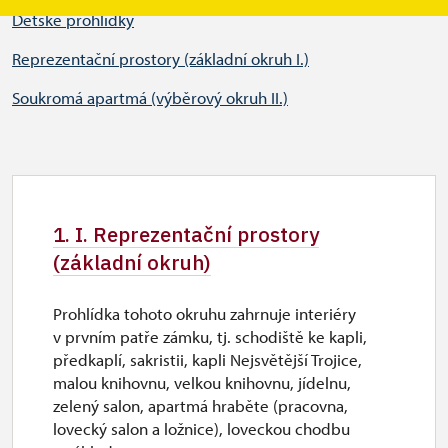
Dětské prohlídky
Reprezentační prostory (základní okruh I.)
Soukromá apartmá (výběrový okruh II.)
1. I. Reprezentační prostory
(základní okruh)
Prohlídka tohoto okruhu zahrnuje interiéry
v prvním patře zámku, tj. schodiště ke kapli,
předkaplí, sakristii, kapli Nejsvětější Trojice,
malou knihovnu, velkou knihovnu, jídelnu,
zelený salon, apartmá hraběte (pracovna,
lovecký salon a ložnice), loveckou chodbu