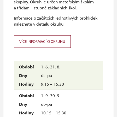
skupiny. Okruh je určen mateřským školám
29. 10.
a třídám I. stupně základních škol.
čt
Informace o začátcích jednotlivých prohlídek
naleznete v detailu okruhu.
10.00 – 15.00
30. 10.
VÍCE INFORMACÍ O OKRUHU
pá
10.00 – 15.00
1. 11.
1. 6.-31. 8.
ne
út–pá
10.00 – 15.00
9.15 – 15.30
2. 11.-31. 12.
1. 9.-30. 9.
út–pá
uzavřen
10.15 – 15.30