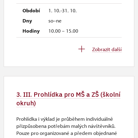
uzavřen
1. 10.-31. 10.
so–ne
10.00 – 15.00
26. 10.
Zobrazit další
po
10.00 – 15.00
27. 10.
út
3. III. Prohlídka pro MŠ a ZŠ (školní
10.00 – 15.00
okruh)
28. 10.
Prohlídka i výklad je průběhem individuálně
st
přizpůsobena potřebám malých návštěvníků.
10.00 – 15.00
Pouze pro organizované a předem objednané