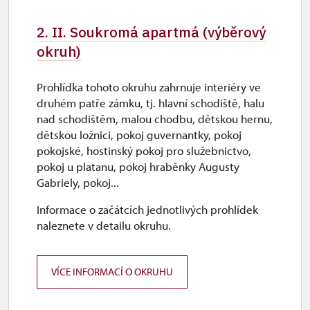
po
2. II. Soukromá apartmá (výběrový
10.00 – 15.00
okruh)
27. 10.
Prohlídka tohoto okruhu zahrnuje interiéry ve
út
druhém patře zámku, tj. hlavní schodiště, halu
10.00 – 15.00
nad schodištěm, malou chodbu, dětskou hernu,
dětskou ložnici, pokoj guvernantky, pokoj
28. 10.
pokojské, hostinský pokoj pro služebnictvo,
pokoj u platanu, pokoj hraběnky Augusty
st
Gabriely, pokoj...
10.00 – 15.00
Informace o začátcích jednotlivých prohlídek
29. 10.
naleznete v detailu okruhu.
čt
10.00 – 15.00
VÍCE INFORMACÍ O OKRUHU
30. 10.