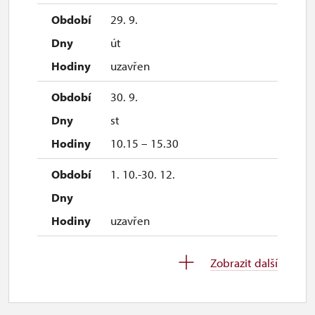
29. 9.
2027
út
1. 1.-1. 4.
uzavřen
30. 9.
uzavřen
st
10.15 – 15.30
1. 10.-30. 12.
uzavřen
Zobrazit další
2027
1. 1.-30. 4.