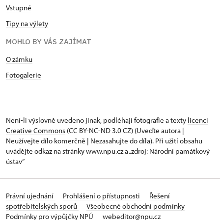
Vstupné
Tipy na výlety
MOHLO BY VÁS ZAJÍMAT
O zámku
Fotogalerie
Není-li výslovně uvedeno jinak, podléhají fotografie a texty
licenci
Creative Commons
(CC BY-NC-ND 3.0 CZ) (Uveďte autora |
Neužívejte dílo komerčně | Nezasahujte do díla). Při užití obsahu
uvádějte odkaz na stránky www.npu.cz a „zdroj: Národní památkový
ústav“
Právní ujednání
Prohlášení o přístupnosti
Řešení
spotřebitelských sporů
Všeobecné obchodní podmínky
Podmínky pro výpůjčky NPÚ
webeditor@npu.cz