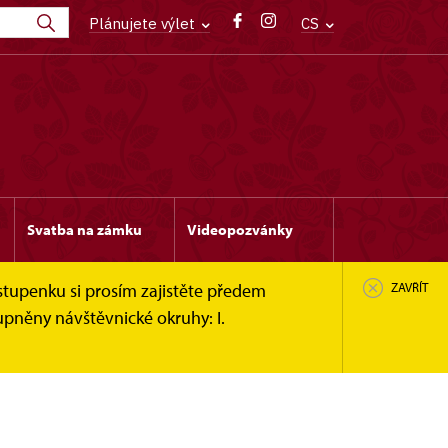
Plánujete výlet
CS
Svatba na zámku
Videopozvánky
stupenku si prosím zajistěte předem
ZAVŘÍT
upněny návštěvnické okruhy: I.