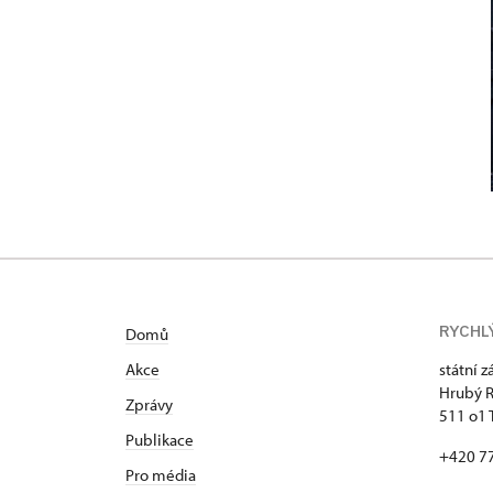
RYCHL
Domů
Akce
státní 
Hrubý 
Zprávy
511 o1 
Publikace
+420 7
Pro média