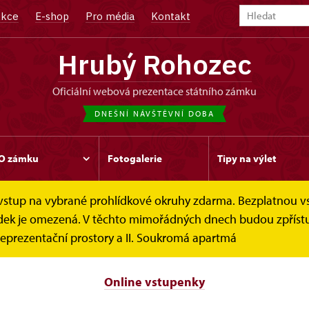
kce
E-shop
Pro média
Kontakt
Hrubý Rohozec
oficiální webová prezentace státního zámku
DNEŠNÍ NÁVŠTĚVNÍ DOBA
O zámku
Fotogalerie
Tipy na výlet
e vstup na vybrané prohlídkové okruhy zdarma. Bezplatnou v
é poukazy
hlídek je omezená. V těchto mimořádných dnech budou zpříst
eprezentační prostory a II. Soukromá apartmá
Online vstupenky