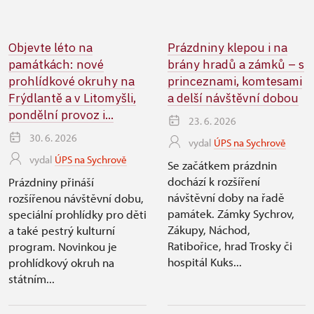
Objevte léto na
Prázdniny klepou i na
památkách: nové
brány hradů a zámků – s
prohlídkové okruhy na
princeznami, komtesami
Frýdlantě a v Litomyšli,
a delší návštěvní dobou
pondělní provoz i...
23. 6. 2026
30. 6. 2026
vydal
ÚPS na Sychrově
vydal
ÚPS na Sychrově
Se začátkem prázdnin
dochází k rozšíření
Prázdniny přináší
návštěvní doby na řadě
rozšířenou návštěvní dobu,
památek. Zámky Sychrov,
speciální prohlídky pro děti
Zákupy, Náchod,
a také pestrý kulturní
Ratibořice, hrad Trosky či
program. Novinkou je
hospitál Kuks...
prohlídkový okruh na
státním...