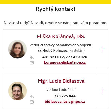
Rychlý kontakt
Nevíte si rady? Nevadí, ozvěte se nám, rádi vám poradíme.
Eliška Kořánová, DiS.
vedoucí správy památkového objektu
SZ Hrubý Rohozec (kastelán)
481 321 012, 777 459 026
koranova.eliska@npu.cz
ÚPS na Sychrově
Mgr. Lucie Bidlasová
Hrubý Rohozec 1/, Hrubý Rohozec 51101
vedoucí oddělení
Narozena v roce 1996 v Praze. Od roku 2012
773 775 944
pracovala jako sezónní průvodce na zámku Hrubý
bidlasova.lucie@npu.cz
Rohozec, kde později nastoupila na pozici referenta
majetkové správy. V letech 2016 – 2019 studovala
ÚPS na Sychrově