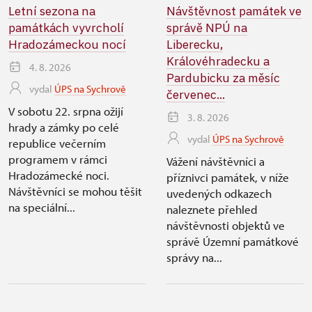
Letní sezona na
Návštěvnost památek ve
památkách vyvrcholí
správě NPÚ na
Hradozámeckou nocí
Liberecku,
Královéhradecku a
4. 8. 2026
Pardubicku za měsíc
vydal
ÚPS na Sychrově
červenec...
V sobotu 22. srpna ožijí
3. 8. 2026
hrady a zámky po celé
vydal
ÚPS na Sychrově
republice večerním
programem v rámci
Vážení návštěvníci a
Hradozámecké noci.
příznivci památek, v níže
Návštěvníci se mohou těšit
uvedených odkazech
na speciální...
naleznete přehled
návštěvnosti objektů ve
správě Územní památkové
správy na...