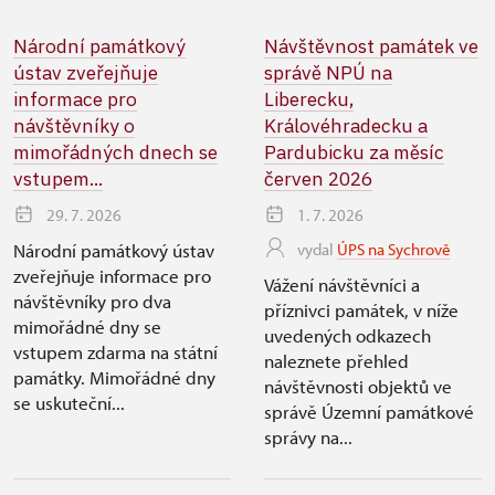
Národní památkový
Návštěvnost památek ve
ústav zveřejňuje
správě NPÚ na
informace pro
Liberecku,
návštěvníky o
Královéhradecku a
mimořádných dnech se
Pardubicku za měsíc
vstupem...
červen 2026
29. 7. 2026
1. 7. 2026
Národní památkový ústav
vydal
ÚPS na Sychrově
zveřejňuje informace pro
Vážení návštěvníci a
návštěvníky pro dva
příznivci památek, v níže
mimořádné dny se
uvedených odkazech
vstupem zdarma na státní
naleznete přehled
památky. Mimořádné dny
návštěvnosti objektů ve
se uskuteční...
správě Územní památkové
správy na...