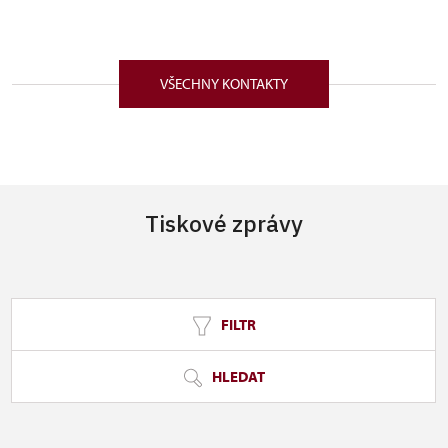
na Vyšší odborné škole v Brně obor Konzervování a
restaurování nábytku a nepolychromované
Zámecký park 1/, Slatiňany 53821
dřevořezby. Další pracovní zkušenosti získala také
na územní památkové správě Sychrov. Do pozice
VŠECHNY KONTAKTY
kastelána na zámku Hrubý Rohozec byla na základě
vynikajících výsledků ve veřejném výběrovém řízení
jmenována od 1. 10. 2021.
Tiskové zprávy
FILTR
HLEDAT