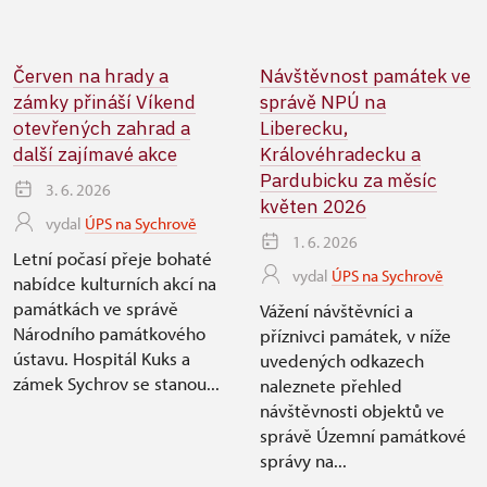
Červen na hrady a
Návštěvnost památek ve
zámky přináší Víkend
správě NPÚ na
otevřených zahrad a
Liberecku,
další zajímavé akce
Královéhradecku a
Pardubicku za měsíc
3. 6. 2026
květen 2026
vydal
ÚPS na Sychrově
1. 6. 2026
Letní počasí přeje bohaté
vydal
ÚPS na Sychrově
nabídce kulturních akcí na
památkách ve správě
Vážení návštěvníci a
Národního památkového
příznivci památek, v níže
ústavu. Hospitál Kuks a
uvedených odkazech
zámek Sychrov se stanou...
naleznete přehled
návštěvnosti objektů ve
správě Územní památkové
správy na...