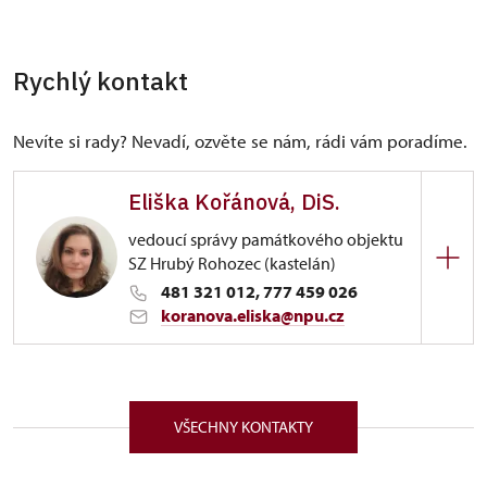
Rychlý kontakt
Nevíte si rady? Nevadí, ozvěte se nám, rádi vám poradíme.
Eliška Kořánová, DiS.
vedoucí správy památkového objektu
SZ Hrubý Rohozec (kastelán)
481 321 012, 777 459 026
koranova.eliska@npu.cz
ÚPS na Sychrově
Hrubý Rohozec 1/, Hrubý Rohozec 51101
VŠECHNY KONTAKTY
Narozena v roce 1996 v Praze. Od roku 2012
pracovala jako sezónní průvodce na zámku Hrubý