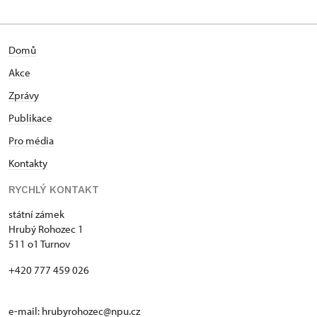
Rohozec, kde později nastoupila na pozici referenta
majetkové správy. V letech 2016 – 2019 studovala
na Vyšší odborné škole v Brně obor Konzervování a
Domů
restaurování nábytku a nepolychromované
dřevořezby. Další pracovní zkušenosti získala také
Akce
na územní památkové správě Sychrov. Do pozice
Zprávy
kastelána na zámku Hrubý Rohozec byla na základě
vynikajících výsledků ve veřejném výběrovém řízení
Publikace
jmenována od 1. 10. 2021.
Pro média
Kontakty
RYCHLÝ KONTAKT
státní zámek
Hrubý Rohozec 1
511 o1 Turnov
+420 777 459 026
e-mail:
hrubyrohozec@npu.cz