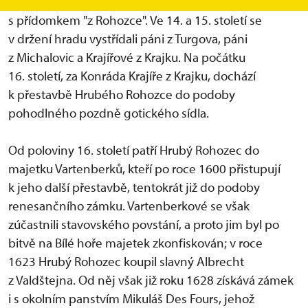
nově založeného sídla začal následně psát
s přídomkem "z Rohozce". Ve 14. a 15. století se
v držení hradu vystřídali páni z Turgova, páni
z Michalovic a Krajířové z Krajku. Na počátku
16. století, za Konráda Krajíře z Krajku, dochází
k přestavbě Hrubého Rohozce do podoby
pohodlného pozdně gotického sídla.
Od poloviny 16. století patří Hrubý Rohozec do
majetku Vartenberků, kteří po roce 1600 přistupují
k jeho další přestavbě, tentokrát již do podoby
renesančního zámku. Vartenberkové se však
zúčastnili stavovského povstání, a proto jim byl po
bitvě na Bílé hoře majetek zkonfiskován; v roce
1623 Hrubý Rohozec koupil slavný Albrecht
z Valdštejna. Od něj však již roku 1628 získává zámek
i s okolním panstvím Mikuláš Des Fours, jehož