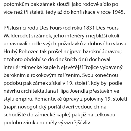
potomkům pak zámek sloužil jako rodové sídlo po
více než tři staletí, tedy až do konfiskace v roce 1945.
Příslušníci rodu Des Fours (od roku 1831 Des Fours
Walderode) si zámek, jeho interiéry i nejbližší okolí
upravovali podle svých požadavků a dobového vkusu.
Hrubý Rohozec tak prošel nejprve barokní úpravou;
z tohoto období se do dnešních dnů dochoval
interiér zámecké kaple Nejsvětější Trojice vybavený
barokním a rokokovým zařízením. Svou konečnou
podobu pak zámek získal v 19. století, kdy byl podle
návrhu architekta Jana Filipa Joendla přestavěn ve
stylu empíru. Romantické úpravy z poloviny 19. století
(např. novogotický portál dveří vedoucích na
schodiště do zámecké kaple) pak již na celkovou
podobu zámku neměly výraznější vliv.