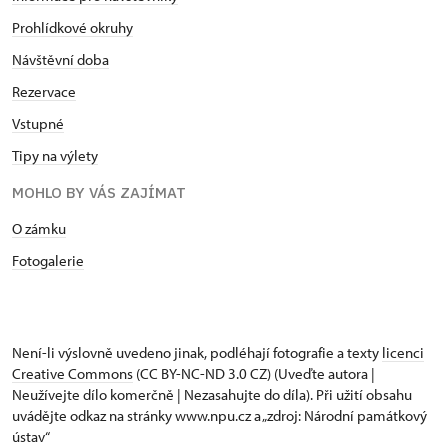
Prohlídkové okruhy
Návštěvní doba
Rezervace
Vstupné
Tipy na výlety
MOHLO BY VÁS ZAJÍMAT
O zámku
Fotogalerie
Není-li výslovně uvedeno jinak, podléhají fotografie a texty
licenci
Creative Commons
(CC BY-NC-ND 3.0 CZ) (Uveďte autora |
Neužívejte dílo komerčně | Nezasahujte do díla). Při užití obsahu
uvádějte odkaz na stránky www.npu.cz a „zdroj: Národní památkový
ústav“