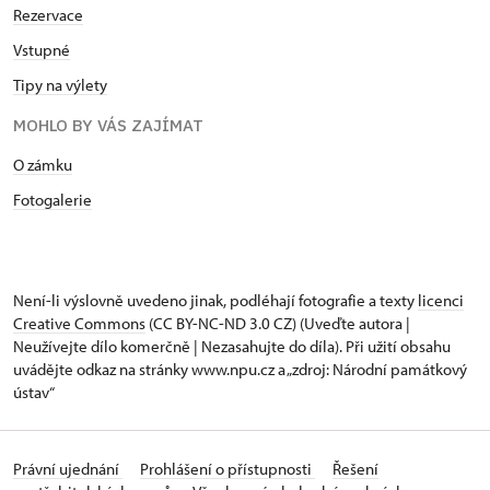
Rezervace
Vstupné
Tipy na výlety
MOHLO BY VÁS ZAJÍMAT
O zámku
Fotogalerie
Není-li výslovně uvedeno jinak, podléhají fotografie a texty
licenci
Creative Commons
(CC BY-NC-ND 3.0 CZ) (Uveďte autora |
Neužívejte dílo komerčně | Nezasahujte do díla). Při užití obsahu
uvádějte odkaz na stránky www.npu.cz a „zdroj: Národní památkový
ústav“
Právní ujednání
Prohlášení o přístupnosti
Řešení