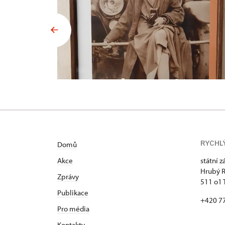
RYCHL
Domů
Akce
státní 
Hrubý 
Zprávy
511 o1 
Publikace
+420 7
Pro média
Kontakty