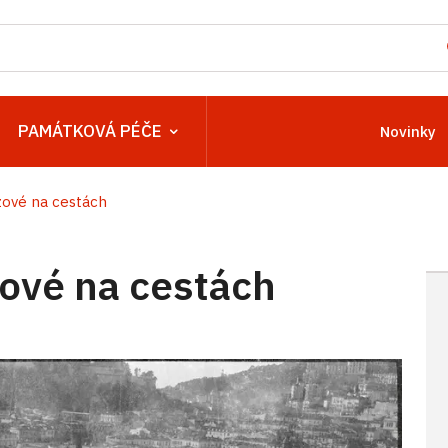
PAMÁTKOVÁ PÉČE
Novinky
zové na cestách
ové na cestách