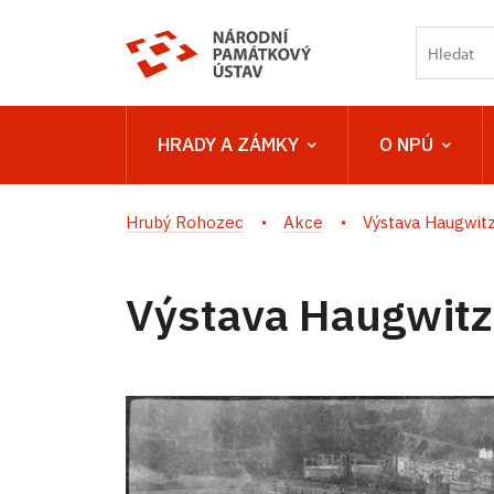
HRADY A ZÁMKY
O NPÚ
Hrubý Rohozec
Akce
Výstava Haugwit
Výstava Haugwitz