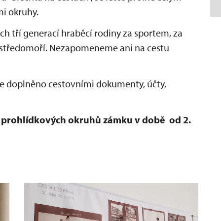
i okruhy.
h tří generací hraběcí rodiny za sportem, za
 středomoří. Nezapomeneme ani na cestu
de doplněno cestovními dokumenty, účty,
t prohlídkových okruhů zámku v době od 2.