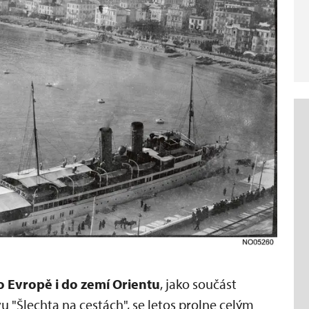
o Evropě i do zemí Orientu
, jako součást
"Šlechta na cestách", se letos prolne celým