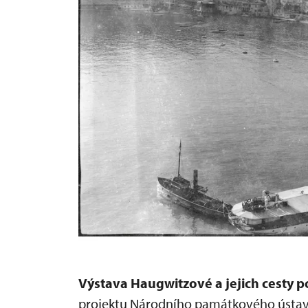
Výstava Haugwitzové a jejich cesty p
projektu Národního památkového ústavu 