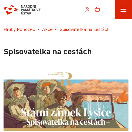
Hrubý Rohozec
Akce
Spisovatelka na cestách
Spisovatelka na cestách