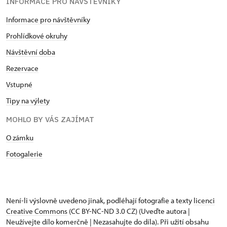
INFORMACE PRO NÁVŠTĚVNÍKY
Informace pro návštěvníky
Prohlídkové okruhy
Návštěvní doba
Rezervace
Vstupné
Tipy na výlety
MOHLO BY VÁS ZAJÍMAT
O zámku
Fotogalerie
Není-li výslovně uvedeno jinak, podléhají fotografie a texty
licenci
Creative Commons
(CC BY-NC-ND 3.0 CZ) (Uveďte autora |
Neužívejte dílo komerčně | Nezasahujte do díla). Při užití obsahu