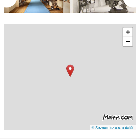
+
−
© Seznam.cz a.s. a další