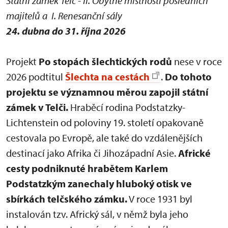
Státní zámek Telč - II. Obytné místnosti posledních
majitelů a I. Renesanční sály
24. dubna do 31. října 2026
Projekt
Po stopách šlechtických rodů
nese v roce
2026 podtitul
Šlechta na cestách
.
Do tohoto
projektu se významnou měrou zapojil státní
zámek v Telči.
Hraběcí rodina Podstatzky-
Lichtenstein od poloviny 19. století opakovaně
cestovala po Evropě, ale také do vzdálenějších
destinací jako Afrika či Jihozápadní Asie.
Africké
cesty podniknuté hrabětem Karlem
Podstatzkým zanechaly hluboký otisk ve
sbírkách telčského zámku.
V roce 1931 byl
instalován tzv. Africký sál, v němž byla jeho