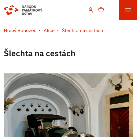
Hrubý Rohozec
Akce
Šlechta na cestách
Šlechta na cestách