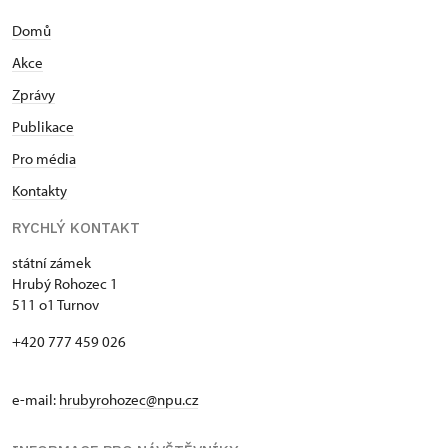
Domů
Akce
Zprávy
Publikace
Pro média
Kontakty
RYCHLÝ KONTAKT
státní zámek
Hrubý Rohozec 1
511 o1 Turnov
+420 777 459 026
e-mail:
hrubyrohozec@npu.cz