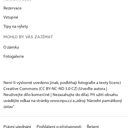
Rezervace
Vstupné
Tipy na výlety
MOHLO BY VÁS ZAJÍMAT
O zámku
Fotogalerie
Není-li výslovně uvedeno jinak, podléhají fotografie a texty
licenci
Creative Commons
(CC BY-NC-ND 3.0 CZ) (Uveďte autora |
Neužívejte dílo komerčně | Nezasahujte do díla). Při užití obsahu
uvádějte odkaz na stránky www.npu.cz a „zdroj: Národní památkový
ústav“
Právní ujednání
Prohlášení o přístupnosti
Řešení