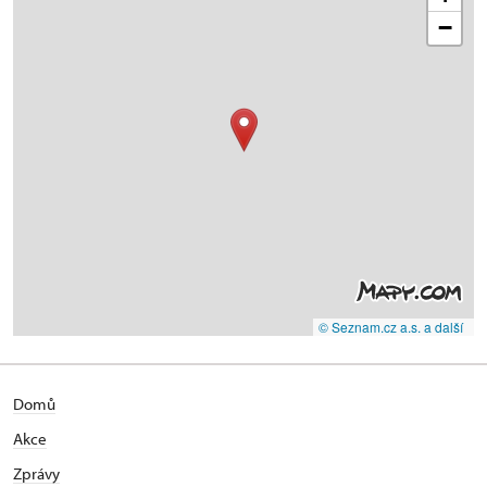
−
© Seznam.cz a.s. a další
Domů
Akce
Zprávy