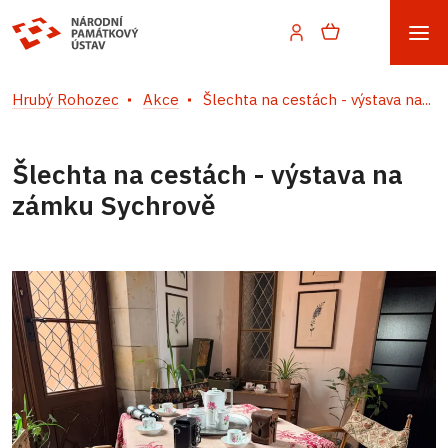
Hrubý Rohozec
Akce
Šlechta na cestách - výstava na...
Šlechta na cestách - výstava na
zámku Sychrově