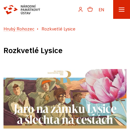
EN
Hrubý Rohozec
Rozkvetlé Lysice
Rozkvetlé Lysice