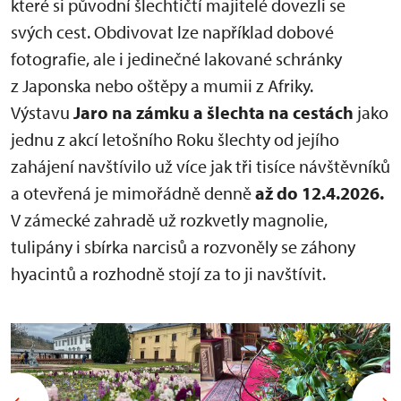
které si původní šlechtičtí majitelé dovezli se
svých cest. Obdivovat lze například dobové
fotografie, ale i jedinečné lakované schránky
z Japonska nebo oštěpy a mumii z Afriky.
Výstavu
Jaro na zámku a šlechta na cestách
jako
jednu z akcí letošního Roku šlechty od jejího
zahájení navštívilo už více jak tři tisíce návštěvníků
a otevřená je mimořádně denně
až do
12.4.2026.
V zámecké zahradě už rozkvetly magnolie,
tulipány i sbírka narcisů a rozvoněly se záhony
hyacintů a rozhodně stojí za to ji navštívit.