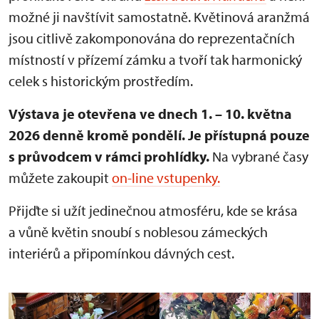
možné ji navštívit samostatně. Květinová aranžmá
jsou citlivě zakomponována do reprezentačních
místností v přízemí zámku a tvoří tak harmonický
celek s historickým prostředím.
Výstava je otevřena ve dnech 1. – 10. května
2026 denně kromě pondělí.
Je přístupná pouze
s průvodcem v rámci prohlídky.
Na vybrané časy
můžete zakoupit
on-line vstupenky.
Přijďte si užít jedinečnou atmosféru, kde se krása
a vůně květin snoubí s noblesou zámeckých
interiérů a připomínkou dávných cest.