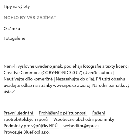
Tipy na výlety
MOHLO BY VÁS ZAJÍMAT
O zámku
Fotogalerie
Není-li výslovně uvedeno jinak, podléhají fotografie a texty
licenci
Creative Commons
(CC BY-NC-ND 3.0 CZ) (Uveďte autora |
Neužívejte dílo komerčně | Nezasahujte do díla). Při užití obsahu
uvádějte odkaz na stránky www.npu.cz a „zdroj: Národní památkový
ústav“
Právní ujednání
Prohlášení o přístupnosti
Řešení
spotřebitelských sporů
Všeobecné obchodní podmínky
Podmínky pro výpůjčky NPÚ
webeditor@npu.cz
Provozuje BluePool s.r.o.