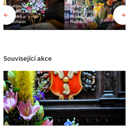
květinová
květinová
výzdoba zámek
výzdoba zámek
Hrádek u
Hrádek u
Nechanic
Nechanic
Související akce