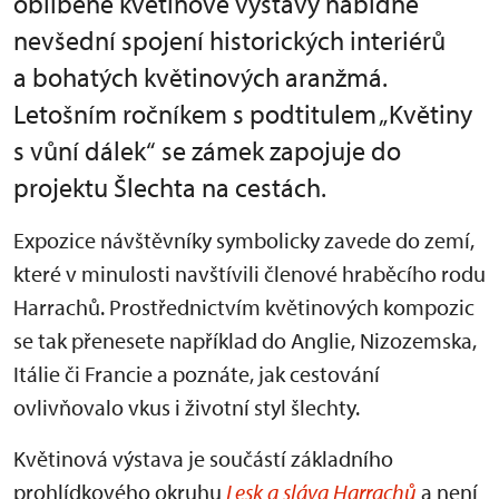
oblíbené květinové výstavy nabídne
nevšední spojení historických interiérů
a bohatých květinových aranžmá.
Letošním ročníkem s podtitulem „Květiny
s vůní dálek“ se zámek zapojuje do
projektu Šlechta na cestách.
Expozice návštěvníky symbolicky zavede do zemí,
které v minulosti navštívili členové hraběcího rodu
Harrachů. Prostřednictvím květinových kompozic
se tak přenesete například do Anglie, Nizozemska,
Itálie či Francie a poznáte, jak cestování
ovlivňovalo vkus i životní styl šlechty.
Květinová výstava je součástí základního
prohlídkového okruhu
Lesk a sláva Harrachů
a není