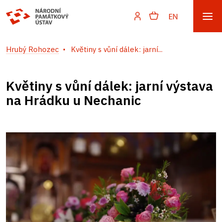
EN
Hrubý Rohozec
Květiny s vůní dálek: jarní...
Květiny s vůní dálek: jarní výstava
na Hrádku u Nechanic