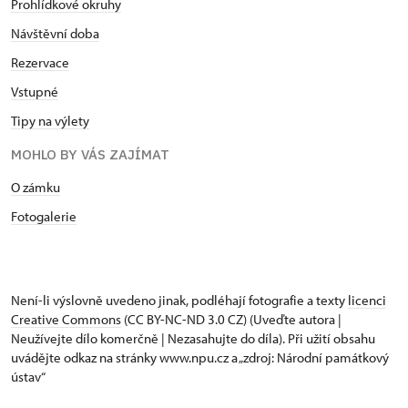
Prohlídkové okruhy
Návštěvní doba
Rezervace
Vstupné
Tipy na výlety
MOHLO BY VÁS ZAJÍMAT
O zámku
Fotogalerie
Není-li výslovně uvedeno jinak, podléhají fotografie a texty
licenci
Creative Commons
(CC BY-NC-ND 3.0 CZ) (Uveďte autora |
Neužívejte dílo komerčně | Nezasahujte do díla). Při užití obsahu
uvádějte odkaz na stránky www.npu.cz a „zdroj: Národní památkový
ústav“