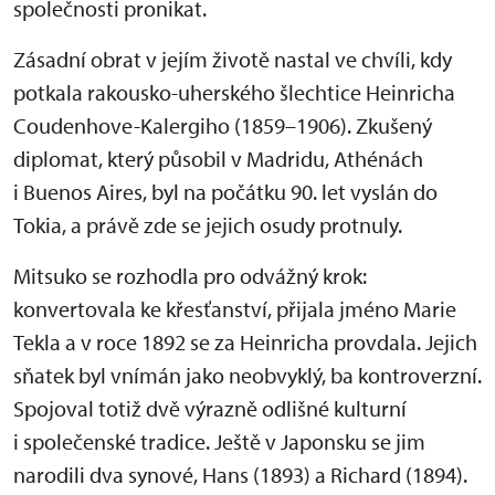
společnosti pronikat.
Zásadní obrat v jejím životě nastal ve chvíli, kdy
potkala rakousko-uherského šlechtice Heinricha
Coudenhove-Kalergiho (1859–1906). Zkušený
diplomat, který působil v Madridu, Athénách
i Buenos Aires, byl na počátku 90. let vyslán do
Tokia, a právě zde se jejich osudy protnuly.
Mitsuko se rozhodla pro odvážný krok:
konvertovala ke křesťanství, přijala jméno Marie
Tekla a v roce 1892 se za Heinricha provdala. Jejich
sňatek byl vnímán jako neobvyklý, ba kontroverzní.
Spojoval totiž dvě výrazně odlišné kulturní
i společenské tradice. Ještě v Japonsku se jim
narodili dva synové, Hans (1893) a Richard (1894).