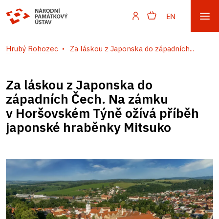
EN
Hrubý Rohozec
Za láskou z Japonska do západních...
Za láskou z Japonska do
západních Čech. Na zámku
v Horšovském Týně ožívá příběh
japonské hraběnky Mitsuko