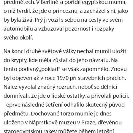
předmětech. V Berlíně si pořídil egyptskou mumii,
o níž tvrdil, že jde o princeznu, a zacházel s ní, jako
by byla živá. Prý ji vozil s sebou na cesty ve svém
automobilu a vzbuzoval pozornost i rozpaky
svého okolí.
Na konci druhé světové války nechal mumii uložit
do krypty, kde měla zůstat do jeho návratu. Na
tento podivný „poklad“ se však zapomnělo. Znovu
byl objeven až v roce 1970 při stavebních pracích.
Nález vyvolal značný rozruch, neboť se dělníci
domnívali, že jde o lidské ostatky, a přivolali policii.
Teprve následné šetření odhalilo skutečný původ
předmětu. Dochované torzo mumie je dnes
uloženo v Náprstkově muzeu v Praze, dřevěnou
staroegyptskou rakev můžete během letošní