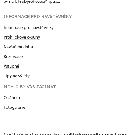
e-mail:
hrubyrohozec@npu.cz
INFORMACE PRO NÁVŠTĚVNÍKY
Informace pro návštěvníky
Prohlídkové okruhy
Návštěvní doba
Rezervace
Vstupné
Tipy na výlety
MOHLO BY VÁS ZAJÍMAT
O zámku
Fotogalerie
Není-li výslovně uvedeno jinak, podléhají fotografie a texty
licenci